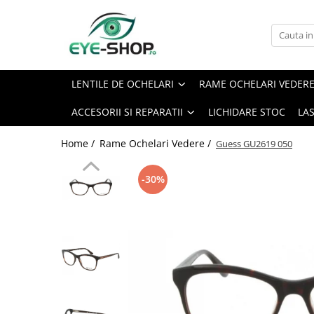
Lentile de Ochelari
Rame Ochelari Vedere
Rame Clip-On
Rame de Copii
Ochelari de Soare
Accesorii si Reparatii
Hoya MiYoSmart - Controlul
Gen
Brand
Rame MiraFlex - indestructibile
Brand
Reparatii / Piese Silhouette
LENTILE DE OCHELARI
RAME OCHELARI VEDER
Miopiei
Unisex
Ben.X
Rame Copii Puma
Dolce&Gabbana
Reparatii / Piese Ray Ban
Lentile Filtru Monitor ( Lumina
ACCESORII SI REPARATII
LICHIDARE STOC
LA
Dama
Dx Creative
Emporio Armani
Rame Copii Vogue
Reparatii Versace / Emporio
Albastra Violet )
Armani
Barbati
Emporio Armani
Porsche Design Soare
Rame cu Clip-On pentru copii
Home /
Rame Ochelari Vedere /
Guess GU2619 050
Lentile Premium 1.5
Copii
Jaguar ClipOn
Puma
Tocuri
Ray Ban Kids
Lentile Premium Subtiate 1.60
Tip Rama
Jean Louis Bertier
Ray Ban
Snururi
-30%
Lentile Premium Subtiate 1.67
Versace Kids
Mondoo
Titan Romeo
Rama Intreaga
Solutie Curatare
Lentile Premium Subtiate 1.70 AS
Ocean Ultem
Versace Soare
Rama cu Fir
Lentile Premium Subtiate 1.74
Alte accesorii
Point
Vogue
Fara rama
Lentile Progresive
Lavete MicroFibra Ochelari si
Romeo Careye
Forma
Foto/Video
Lentile Premium cu Camp Larg
ClipOn Barbati
Rectangular
Lupe Optice
Lentile Premium cu Camp Mediu
ClipOn Dama
Aviator (Pilot)
Lentile Economic
Rotunzi