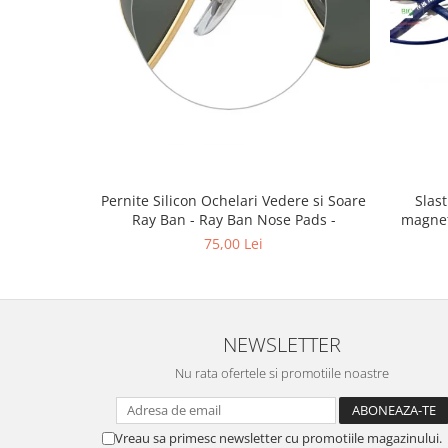
Emporio Armani
Escada
Furla
Gucci
Guess
Hackett London
Hugo Boss
J.F.Rey
Pernite Silicon Ochelari Vedere si Soare
Slastik 
Jaguar
Ray Ban - Ray Ban Nose Pads -
magnet
75,00 Lei
Jean Louis Bertier
Just Cavalli
Miraflex
Mondoo
NEWSLETTER
Montblanc
Nu rata ofertele si promotiile noastre
Moonlight
Nina Ricci
Ocean
Vreau sa primesc newsletter cu promotiile magazinului.