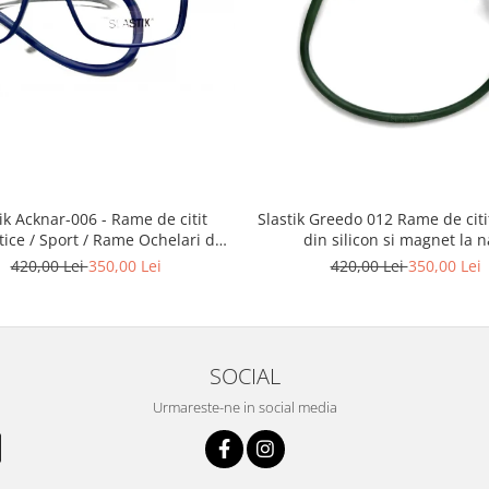
Slastik Greedo 012 Rame de citit cu snur
Acknar-006 - Rame de citit
din silicon si magnet la n
ice / Sport / Rame Ochelari de
Vedere Slastik
420,00 Lei
350,00 Lei
420,00 Lei
350,00 Lei
SOCIAL
Urmareste-ne in social media