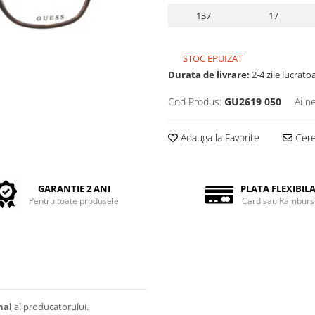
137
17
STOC EPUIZAT
Durata de livrare:
2-4 zile lucrato
Cod Produs:
GU2619 050
Ai n
Adauga la Favorite
Cere 
GARANTIE 2 ANI
PLATA FLEXIBIL
Pentru toate produsele
Card sau Ramburs
nal
al producatorului.