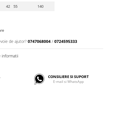
42 55
140
are
evoie de ajutor?
0747068004
/
0724595333
informatii
A
CONSILIERE SI SUPORT
E-mail si WhatsApp