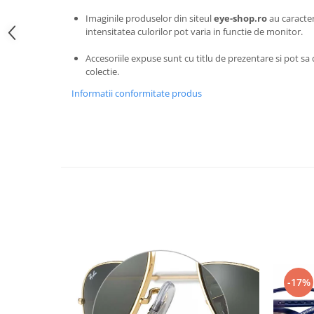
Carbon / Metal
Imaginile produselor din siteul
eye-shop.ro
au caracter
Metal ( Aluminum )
intensitatea culorilor pot varia in functie de monitor.
Metal + Plastic
Accesoriile expuse sunt cu titlu de prezentare si pot sa d
Titan + Aur
colectie.
Titan + silicon
Informatii conformitate produs
Ultem
Brand
Ana Hickmann
Ben.X
Blumarine
Carolina Herrera
Cazal
CK
Converse
Cubista
-17%
Diesel
Dunhill