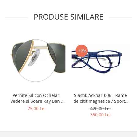
Point
Polaroid
PRODUSE SIMILARE
Police
Porsche Design
Puma
Ray Ban
Romeo Careye
-17%
Silhouette
Slastik
Stepper Titan
Sunfire
Swarovski
Slastik Acknar-006 - Rame
Pernite Silicon Ochelari
Titanflex
de citit magnetice / Sport /
Vedere si Soare Ray Ban -
TOUS
Rame Ochelari de Vedere
Ray Ban Nose Pads -
420,00 Lei
75,00 Lei
Versace
Slastik
350,00 Lei
Vogue
Zeiss