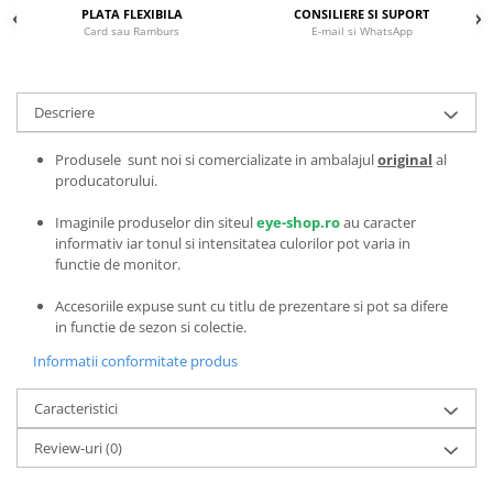
Emporio Armani
PLATA FLEXIBILA
CONSILIERE SI SUPORT
Card sau Ramburs
E-mail si WhatsApp
Escada
Furla
Gucci
Descriere
Guess
Hackett London
Produsele sunt noi si comercializate in ambalajul
original
al
producatorului.
Hugo Boss
J.F.Rey
Imaginile produselor din siteul
eye-shop.ro
au caracter
Jaguar
informativ iar tonul si intensitatea culorilor pot varia in
functie de monitor.
Jean Louis Bertier
Just Cavalli
Accesoriile expuse sunt cu titlu de prezentare si pot sa difere
Miraflex
in functie de sezon si colectie.
Mondoo
Informatii conformitate produs
Montblanc
Caracteristici
Moonlight
Nina Ricci
Review-uri
(0)
Ocean