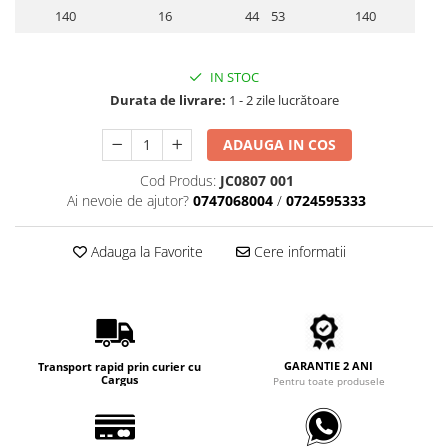
Carbon / Metal
140
16
44 53
140
Metal ( Aluminum )
Metal + Plastic
IN STOC
Titan + Aur
Durata de livrare:
1 - 2 zile lucrătoare
Titan + silicon
Ultem
ADAUGA IN COS
Brand
Cod Produs:
JC0807 001
Ana Hickmann
Ai nevoie de ajutor?
0747068004
/
0724595333
Ben.X
Blumarine
Adauga la Favorite
Cere informatii
Carolina Herrera
Cazal
CK
Converse
GARANTIE 2 ANI
Transport rapid prin curier cu
Cubista
Cargus
Pentru toate produsele
Diesel
Dunhill