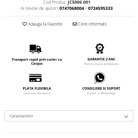
Cod Produs:
JC5006 001
Carbon / Metal
Ai nevoie de ajutor?
0747068004
/
0724595333
Metal ( Aluminum )
Metal + Plastic
Adauga la Favorite
Cere informatii
Titan + Aur
Titan + silicon
Ultem
Brand
GARANTIE 2 ANI
Transport rapid prin curier cu
Ana Hickmann
Cargus
Pentru toate produsele
Ben.X
Blumarine
Carolina Herrera
PLATA FLEXIBILA
CONSILIERE SI SUPORT
Cazal
Card sau Ramburs
E-mail si WhatsApp
CK
Converse
Caracteristici
Cubista
Diesel
Dunhill