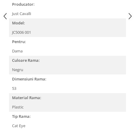
Emporio Armani
Producator:
Escada
Just Cavalli
Furla
Model:
Gucci
JC5006 001
Guess
Pentru:
Hackett London
Hugo Boss
Dama
J.F.Rey
Culoare Rama:
Jaguar
Negru
Jean Louis Bertier
Dimensiuni Rama:
Just Cavalli
53
Miraflex
Mondoo
Material Rama:
Montblanc
Plastic
Moonlight
Tip Rama:
Nina Ricci
Cat Eye
Ocean