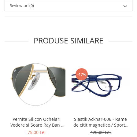
Point
Review-uri
(0)
Polaroid
Police
Porsche Design
Puma
PRODUSE SIMILARE
Ray Ban
Romeo Careye
Silhouette
Slastik
Stepper Titan
-17%
Sunfire
Swarovski
Titanflex
TOUS
Versace
Slastik Acknar-006 - Rame
Pernite Silicon Ochelari
Vogue
de citit magnetice / Sport /
Vedere si Soare Ray Ban -
Zeiss
Rame Ochelari de Vedere
Ray Ban Nose Pads -
420,00 Lei
75,00 Lei
Slastik