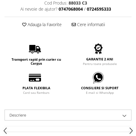
Cod Produs:
88033 C3
Carbon / Metal
Ai nevoie de ajutor?
0747068004
/
0724595333
Metal ( Aluminum )
Metal + Plastic
Adauga la Favorite
Cere informatii
Titan + Aur
Titan + silicon
Ultem
Brand
GARANTIE 2 ANI
Transport rapid prin curier cu
Ana Hickmann
Cargus
Pentru toate produsele
Ben.X
Blumarine
Carolina Herrera
PLATA FLEXIBILA
CONSILIERE SI SUPORT
Cazal
Card sau Ramburs
E-mail si WhatsApp
CK
Converse
Descriere
Cubista
Diesel
Dunhill