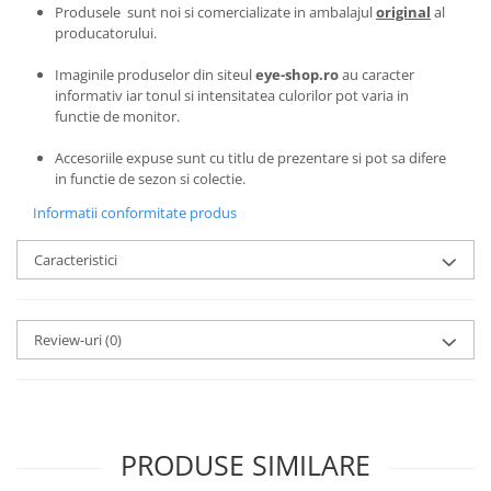
Emporio Armani
Produsele sunt noi si comercializate in ambalajul
original
al
producatorului.
Escada
Furla
Imaginile produselor din siteul
eye-shop.ro
au caracter
informativ iar tonul si intensitatea culorilor pot varia in
Gucci
functie de monitor.
Guess
Hackett London
Accesoriile expuse sunt cu titlu de prezentare si pot sa difere
in functie de sezon si colectie.
Hugo Boss
J.F.Rey
Informatii conformitate produs
Jaguar
Caracteristici
Jean Louis Bertier
Just Cavalli
Miraflex
Review-uri
(0)
Mondoo
Montblanc
Moonlight
Nina Ricci
PRODUSE SIMILARE
Ocean