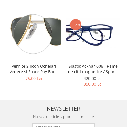
Point
Polaroid
Police
Porsche Design
-17%
Puma
Ray Ban
Romeo Careye
Silhouette
Slastik
Slastik Acknar-006 - Rame
Pernite Silicon Ochelari
Stepper Titan
de citit magnetice / Sport /
Vedere si Soare Ray Ban -
Sunfire
Rame Ochelari de Vedere
Ray Ban Nose Pads -
420,00 Lei
75,00 Lei
Slastik
Swarovski
350,00 Lei
Titanflex
TOUS
Versace
NEWSLETTER
Vogue
Nu rata ofertele si promotiile noastre
Zeiss