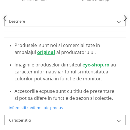
Emporio Armani
Escada
Furla
Descriere
Gucci
Guess
Hackett London
Produsele sunt noi si comercializate in
Hugo Boss
ambalajul
original
al producatorului.
J.F.Rey
Jaguar
Imaginile produselor din siteul
eye-shop.ro
au
Jean Louis Bertier
caracter informativ iar tonul si intensitatea
culorilor pot varia in functie de monitor.
Just Cavalli
Miraflex
Accesoriile expuse sunt cu titlu de prezentare
Mondoo
si pot sa difere in functie de sezon si colectie.
Montblanc
Informatii conformitate produs
Moonlight
Nina Ricci
Caracteristici
Ocean