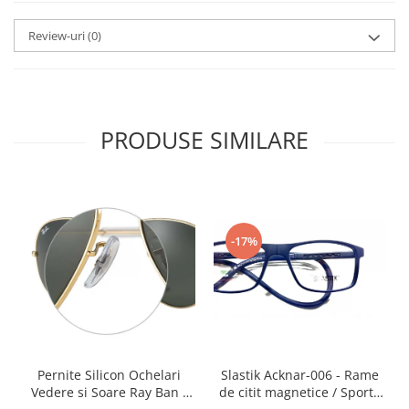
Point
Polaroid
Review-uri
(0)
Police
Porsche Design
Puma
Ray Ban
PRODUSE SIMILARE
Romeo Careye
Silhouette
Slastik
Stepper Titan
Sunfire
-17%
Swarovski
Titanflex
TOUS
Versace
Vogue
Slastik Acknar-006 - Rame
Pernite Silicon Ochelari
Zeiss
de citit magnetice / Sport /
Vedere si Soare Ray Ban -