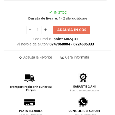
Carbon / Metal
Metal ( Aluminum )
IN STOC
Metal + Plastic
Durata de livrare:
1 - 2 zile lucrătoare
Titan + Aur
Titan + silicon
ADAUGA IN COS
Ultem
Cod Produs:
point 6065JU3
Brand
Ai nevoie de ajutor?
0747068004
/
0724595333
Ana Hickmann
Adauga la Favorite
Cere informatii
Ben.X
Blumarine
Carolina Herrera
Cazal
CK
GARANTIE 2 ANI
Transport rapid prin curier cu
Cargus
Converse
Pentru toate produsele
Cubista
Diesel
Dunhill
PLATA FLEXIBILA
CONSILIERE SI SUPORT
Card sau Ramburs
E-mail si WhatsApp