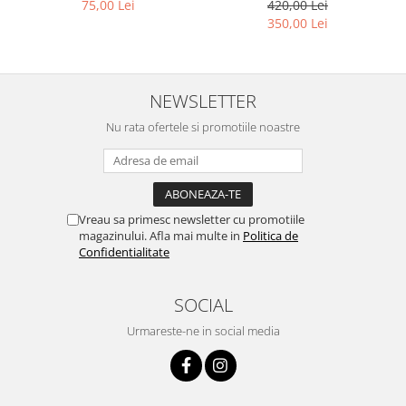
Rame Ochelari de Vedere
Ray Ban Nose Pads -
420,00 Lei
75,00 Lei
Slastik
350,00 Lei
NEWSLETTER
Nu rata ofertele si promotiile noastre
Vreau sa primesc newsletter cu promotiile
magazinului. Afla mai multe in
Politica de
Confidentialitate
SOCIAL
Urmareste-ne in social media