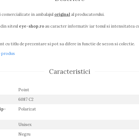
i comercializate in ambalajul
original
al producatorului.
din siteul
eye-shop.ro
au caracter informativ iar tonul si intensitatea cu
t cu titlu de prezentare si pot sa difere in functie de sezon si colectie.
e produs
Caracteristici
Point
6087 C2
ip-
Polarizat
Unisex
Negru