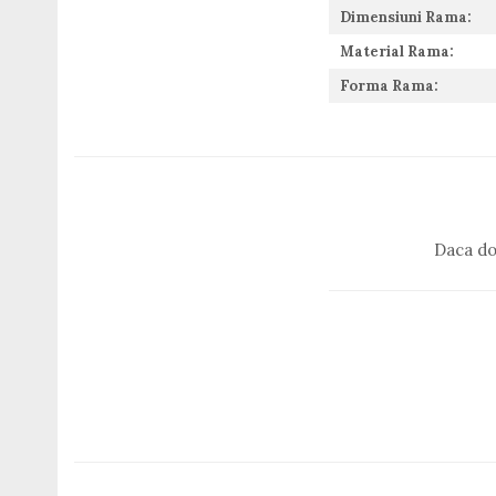
Guess
Dimensiuni Rama:
Hackett London
Material Rama:
Hugo Boss
Forma Rama:
J.F.Rey
Jaguar
Jean Louis Bertier
Just Cavalli
Miraflex
Mondoo
Daca do
Montblanc
Moonlight
Nina Ricci
Ocean
Point
Polaroid
Police
Porsche Design
Puma
Ray Ban