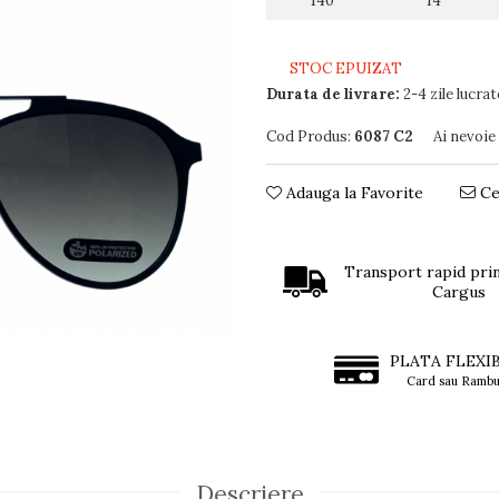
140
14
STOC EPUIZAT
Durata de livrare:
2-4 zile lucra
Cod Produs:
6087 C2
Ai nevoie
Adauga la Favorite
Ce
Transport rapid prin
Cargus
PLATA FLEXI
Card sau Rambu
Descriere