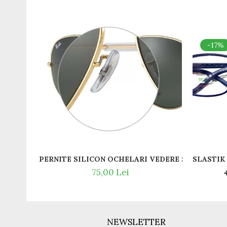
Romeo Careye
Silhouette
Slastik
-17%
Stepper Titan
Sunfire
Swarovski
Titanflex
TOUS
Versace
Vogue
Zeiss
PERNITE SILICON OCHELARI VEDERE SI SOARE RA
75,00 Lei
NEWSLETTER