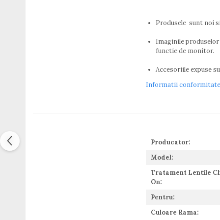
Titan + Aur
Produsele sunt noi s
Titan + silicon
Ultem
Imaginile produselor 
Brand
functie de monitor.
Ana Hickmann
Accesoriile expuse sun
Ben.X
Blumarine
Informatii conformitat
Carolina Herrera
Cazal
CK
Converse
Producator:
Cubista
Diesel
Model:
Dunhill
Tratament Lentile Cl
Emporio Armani
On:
Escada
Pentru:
Furla
Culoare Rama:
Gucci