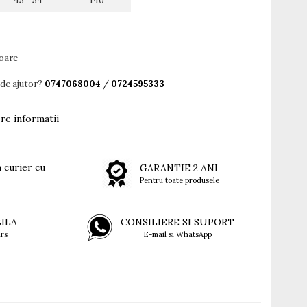
45 54
140
toare
 de ajutor?
0747068004
/
0724595333
re informatii
 curier cu
GARANTIE 2 ANI
Pentru toate produsele
BILA
CONSILIERE SI SUPORT
rs
E-mail si WhatsApp