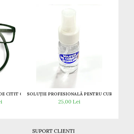
-13
T / RAME OCHELARI DE VEDERE SLASTIK
GREEDO 012 RAME DE CITIT CU SNUR DIN SILICON SI MAGNET LA NAS.
i
25,00 Lei
SUPORT CLIENTI