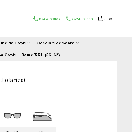
0747068004
0724595333
0,00
me de Copii
Ochelari de Soare
La Copii
Rame XXL (56-62)
 Polarizat