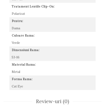
Romeo Careye
Tratament Lentile Clip-On:
Silhouette
Polarizat
Slastik
Pentru:
Stepper Titan
Sunfire
Dama
Swarovski
Culoare Rama:
Titanflex
Verde
TOUS
Versace
Dimensiuni Rama:
Vogue
53-16
Zeiss
Material Rama:
Metal
Forma Rama:
Cat Eye
Review-uri
(0)