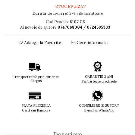
STOC EPUIZAT
Titan + Aur
Durata de livrare:
2-4 zile lucratoare
Titan + silicon
Ultem
Cod Produs:
6107 C3
Ai nevoie de ajutor?
0747068004
/
0724595333
Brand
Ana Hickmann
Adauga la Favorite
Cere informatii
Ben.X
Blumarine
Carolina Herrera
Cazal
CK
GARANTIE 2 ANI
Transport rapid prin curier cu
Converse
Cargus
Pentru toate produsele
Cubista
Diesel
Dunhill
PLATA FLEXIBILA
CONSILIERE SI SUPORT
Emporio Armani
Card sau Ramburs
E-mail si WhatsApp
Escada
Furla
Gucci
Descriere