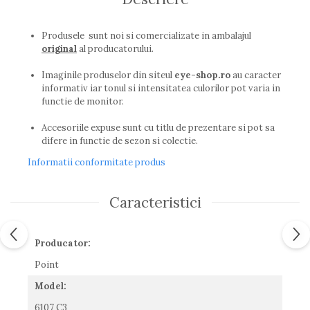
Guess
Hackett London
Produsele sunt noi si comercializate in ambalajul
Hugo Boss
original
al producatorului.
J.F.Rey
Jaguar
Imaginile produselor din siteul
eye-shop.ro
au caracter
informativ iar tonul si intensitatea culorilor pot varia in
Jean Louis Bertier
functie de monitor.
Just Cavalli
Miraflex
Accesoriile expuse sunt cu titlu de prezentare si pot sa
difere in functie de sezon si colectie.
Mondoo
Montblanc
Informatii conformitate produs
Moonlight
Nina Ricci
Caracteristici
Ocean
Point
Polaroid
Producator:
Police
Point
Porsche Design
Model:
Puma
Ray Ban
6107 C3