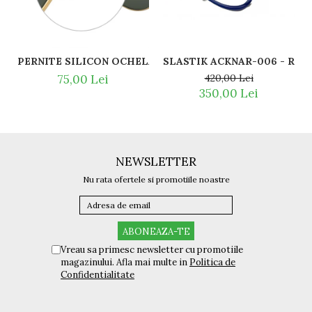
SLASTI
PERNITE SILICON OCHELARI VEDERE SI SOARE RAY BAN 
420,00 Lei
75,00 Lei
350,00 Lei
NEWSLETTER
Nu rata ofertele si promotiile noastre
Vreau sa primesc newsletter cu promotiile
magazinului. Afla mai multe in
Politica de
Confidentialitate