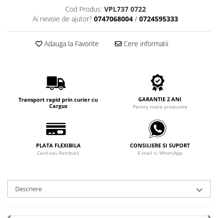
Carbon / Metal
Cod Produs:
VPL737 0722
Metal ( Aluminum )
Ai nevoie de ajutor?
0747068004
/
0724595333
Metal + Plastic
Titan + Aur
Adauga la Favorite
Cere informatii
Titan + silicon
Ultem
Brand
Ana Hickmann
GARANTIE 2 ANI
Transport rapid prin curier cu
Cargus
Pentru toate produsele
Ben.X
Blumarine
Carolina Herrera
PLATA FLEXIBILA
CONSILIERE SI SUPORT
Cazal
Card sau Ramburs
E-mail si WhatsApp
CK
Converse
Cubista
Descriere
Diesel
Dunhill