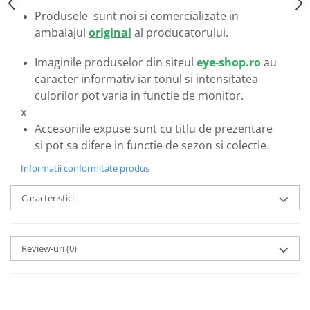
Emporio Armani
Produsele sunt noi si comercializate in
Escada
ambalajul
original
al producatorului.
Furla
Gucci
Imaginile produselor din siteul
eye-shop.ro
au
caracter informativ iar tonul si intensitatea
Guess
culorilor pot varia in functie de monitor.
Hackett London
x
Hugo Boss
Accesoriile expuse sunt cu titlu de prezentare
J.F.Rey
si pot sa difere in functie de sezon si colectie.
Jaguar
Informatii conformitate produs
Jean Louis Bertier
Just Cavalli
Caracteristici
Miraflex
Mondoo
Montblanc
Review-uri
(0)
Moonlight
Nina Ricci
Ocean