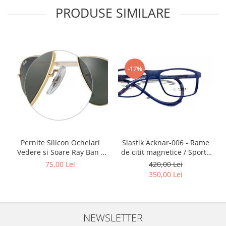
Point
PRODUSE SIMILARE
Polaroid
Police
Porsche Design
Puma
Ray Ban
-17%
Romeo Careye
Silhouette
Slastik
Stepper Titan
Sunfire
Slastik Acknar-006 - Rame
Pernite Silicon Ochelari
Swarovski
de citit magnetice / Sport /
Vedere si Soare Ray Ban -
Titanflex
Rame Ochelari de Vedere
Ray Ban Nose Pads -
420,00 Lei
75,00 Lei
Slastik
TOUS
350,00 Lei
Versace
Vogue
Zeiss
NEWSLETTER