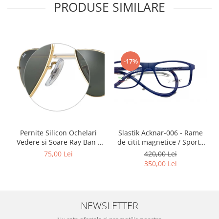
PRODUSE SIMILARE
-17%
Slastik Acknar-006 - Rame
Pernite Silicon Ochelari
de citit magnetice / Sport /
Vedere si Soare Ray Ban -
Rame Ochelari de Vedere
Ray Ban Nose Pads -
420,00 Lei
75,00 Lei
Slastik
350,00 Lei
NEWSLETTER