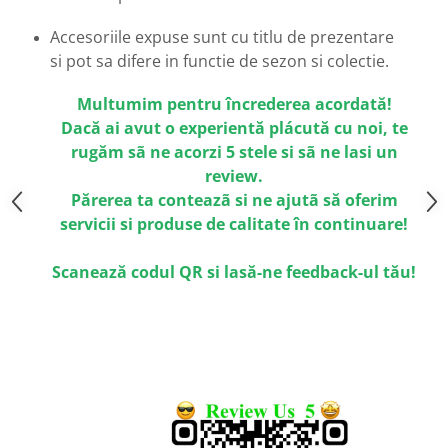
Emporio Armani
Accesoriile expuse sunt cu titlu de prezentare
Escada
si pot sa difere in functie de sezon si colectie.
Furla
Gucci
Multumim pentru încrederea acordată!
Guess
Dacă ai avut o experientă plácută cu noi, te
Hackett London
rugăm sã ne acorzi 5 stele si sã ne lasi un
Hugo Boss
review.
J.F.Rey
Părerea ta conteazã si ne ajutã să oferim
Jaguar
servicii si produse de calitate în continuare!
Jean Louis Bertier
Scanează codul QR si lasă-ne feedback-ul tău!
Just Cavalli
Miraflex
Mondoo
Montblanc
Moonlight
Nina Ricci
Ocean