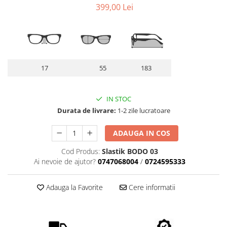
Lentile Subtiate
399,00 Lei
Patrati
Lentile 1.60
Cat Eye
Lentile 1.67
Butterfly
Lentile 1.70
Supradimensionati
Lentile 1.74
Browline
17
55
183
Lentile 1.76 AS
Dreptunghiulari
Lentile Heliomate ( Fotocromatice
Ovali
)
Polygonal
IN STOC
Lentile De Soare cu Dioptrii sau
Durata de livrare:
1-2 zile lucratoare
Trapez
Fara
Material
ADAUGA IN COS
Lentile cu Antireflex
Plastic + Acetat
Lentile Bifocale
Cod Produs:
Slastik BODO 03
Metal
Ai nevoie de ajutor?
0747068004
/
0724595333
Lentile Prismatice ( Pentru
Titan
Strabism )
Silicon
Adauga la Favorite
Cere informatii
Lentile destinate Conducatorilor
Lemn
Auto
Aur
ESSILOR Stellest
Acetat / Carbon