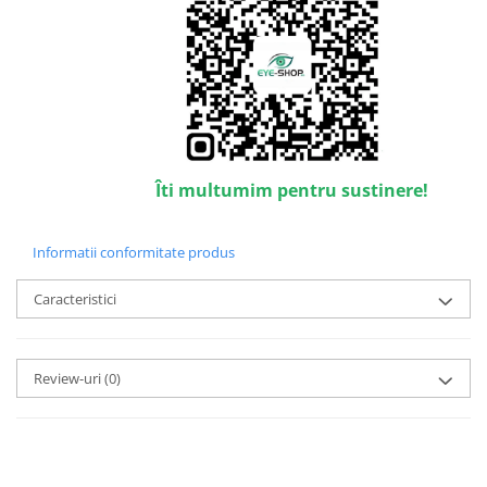
Point
Polaroid
Police
Porsche Design
Puma
Ray Ban
Romeo Careye
Îti multumim pentru sustinere!
Silhouette
Slastik
Informatii conformitate produs
Stepper Titan
Sunfire
Caracteristici
Swarovski
Titanflex
TOUS
Review-uri
(0)
Versace
Vogue
Zeiss