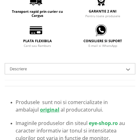
Carbon / Metal
GARANTIE 2 ANI
Metal ( Aluminum )
Transport rapid prin curier cu
Cargus
Pentru toate produsele
Metal + Plastic
Titan + Aur
Titan + silicon
PLATA FLEXIBILA
CONSILIERE SI SUPORT
Ultem
Card sau Ramburs
E-mail si WhatsApp
Brand
Ana Hickmann
Descriere
Ben.X
Blumarine
Carolina Herrera
Cazal
Produsele sunt noi si comercializate in
CK
ambalajul
original
al producatorului.
Converse
Cubista
Imaginile produselor din siteul
eye-shop.ro
au
Diesel
caracter informativ iar tonul si intensitatea
Dunhill
culorilor pot varia in functie de monitor.