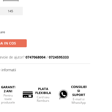
145
oare
A IN COS
nevoie de ajutor?
0747068004
/
0724595333
informatii
CONSILIERE
GARANTIE
PLATA
SI
2 ANI
FLEXIBILA
SUPORT
Pentru
Card sau
toate
E-mail si
Ramburs
produsele
WhatsApp