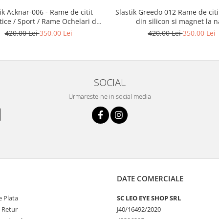
Slastik Greedo 012 Rame de citit cu snur
Acknar-006 - Rame de citit
din silicon si magnet la n
ice / Sport / Rame Ochelari de
Vedere Slastik
420,00 Lei
350,00 Lei
420,00 Lei
350,00 Lei
SOCIAL
Urmareste-ne in social media
DATE COMERCIALE
 Plata
SC LEO EYE SHOP SRL
e Retur
J40/16492/2020