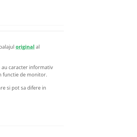
balajul
original
al
o
au caracter informativ
in functie de monitor.
e si pot sa difere in