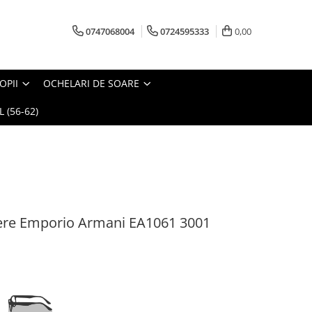
0747068004
0724595333
0,00
OPII
OCHELARI DE SOARE
 (56-62)
ere Emporio Armani EA1061 3001