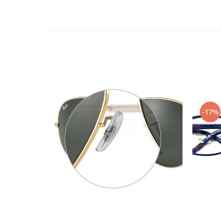
Emporio Armani
Escada
Furla
Gucci
Guess
Hackett London
Hugo Boss
J.F.Rey
Jaguar
-17%
Jean Louis Bertier
Just Cavalli
Miraflex
Mondoo
Montblanc
Moonlight
Nina Ricci
Ocean