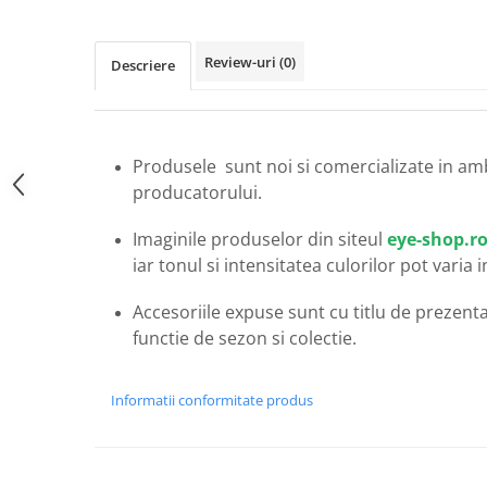
Carbon / Metal
Metal ( Aluminum )
Review-uri
(0)
Descriere
Metal + Plastic
Titan + Aur
Titan + silicon
Ultem
Produsele sunt noi si comercializate in am
Brand
producatorului.
Ana Hickmann
Imaginile produselor din siteul
eye-shop.r
Ben.X
iar tonul si intensitatea culorilor pot varia 
Blumarine
Carolina Herrera
Accesoriile expuse sunt cu titlu de prezentar
Cazal
functie de sezon si colectie.
CK
Converse
Informatii conformitate produs
Cubista
Diesel
Dunhill