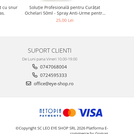
Vogue VO
Soluție Profesională pentru Curățat
as.
Ochelari 50ml - Spray Anti-Urme pentru
Lentile, Ecrane și Optică 50ml
4
25,00 Lei
SUPORT CLIENTI
De Luni pana Vineri 10.00-19.00
0747068004
0724595333
office@eye-shop.ro
©Copyright SC LEO EYE SHOP SRL 2026
Platforma E-
commerce by Gomag