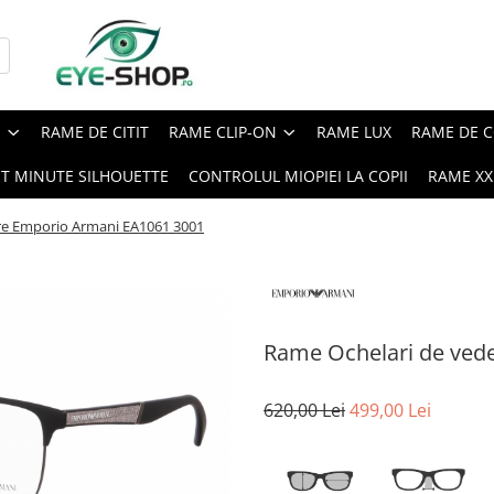
E
RAME DE CITIT
RAME CLIP-ON
RAME LUX
RAME DE C
ST MINUTE SILHOUETTE
CONTROLUL MIOPIEI LA COPII
RAME XXL
re Emporio Armani EA1061 3001
Rame Ochelari de ved
620,00 Lei
499,00 Lei