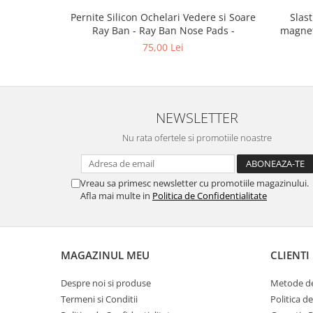
Point
Pernite Silicon Ochelari Vedere si Soare
Slastik 
Polaroid
Ray Ban - Ray Ban Nose Pads -
magnet
Police
75,00 Lei
Porsche Design
Puma
Ray Ban
Romeo Careye
NEWSLETTER
Silhouette
Nu rata ofertele si promotiile noastre
Slastik
Stepper Titan
Vreau sa primesc newsletter cu promotiile magazinului.
Sunfire
Afla mai multe in
Politica de Confidentialitate
Swarovski
Titanflex
TOUS
MAGAZINUL MEU
CLIENTI
Versace
Vogue
Despre noi si produse
Metode de
Zeiss
Termeni si Conditii
Politica d