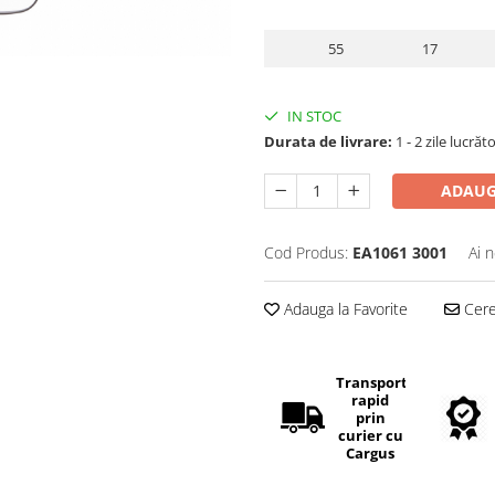
55
17
IN STOC
Durata de livrare:
1 - 2 zile lucrăt
ADAUG
Cod Produs:
EA1061 3001
Ai 
Adauga la Favorite
Cere 
Transport
rapid
prin
curier cu
Cargus