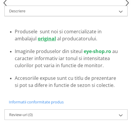
Emporio Armani
Escada
Descriere
Furla
Gucci
Produsele sunt noi si comercializate in
Guess
ambalajul
original
al producatorului.
Hackett London
Hugo Boss
Imaginile produselor din siteul
eye-shop.ro
au
J.F.Rey
caracter informativ iar tonul si intensitatea
Jaguar
culorilor pot varia in functie de monitor.
Jean Louis Bertier
Accesoriile expuse sunt cu titlu de prezentare
Just Cavalli
si pot sa difere in functie de sezon si colectie.
Miraflex
Mondoo
Informatii conformitate produs
Montblanc
Moonlight
Review-uri
(0)
Nina Ricci
Ocean