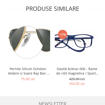
Point
PRODUSE SIMILARE
Polaroid
Police
Porsche Design
Puma
Ray Ban
-17%
Romeo Careye
Silhouette
Slastik
Stepper Titan
Sunfire
Swarovski
Slastik Acknar-006 - Rame
Pernite Silicon Ochelari
de citit magnetice / Sport /
Vedere si Soare Ray Ban -
Titanflex
Rame Ochelari de Vedere
Ray Ban Nose Pads -
420,00 Lei
75,00 Lei
TOUS
Slastik
350,00 Lei
Versace
Vogue
Zeiss
NEWSLETTER