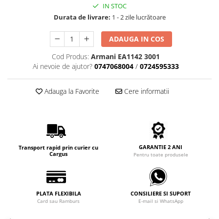
Carbon / Metal
IN STOC
Durata de livrare:
1 - 2 zile lucrătoare
Metal ( Aluminum )
Metal + Plastic
ADAUGA IN COS
Titan + Aur
Titan + silicon
Cod Produs:
Armani EA1142 3001
Ai nevoie de ajutor?
0747068004
/
0724595333
Ultem
Brand
Adauga la Favorite
Cere informatii
Ana Hickmann
Ben.X
Blumarine
Carolina Herrera
Cazal
GARANTIE 2 ANI
Transport rapid prin curier cu
Cargus
Pentru toate produsele
CK
Converse
Cubista
PLATA FLEXIBILA
CONSILIERE SI SUPORT
Diesel
Card sau Ramburs
E-mail si WhatsApp
Dunhill