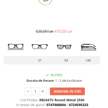
Lentile Subtiate
Patrati
Lentile 1.60
Cat Eye
Lentile 1.67
Butterfly
Lentile 1.70
Supradimensionati
Lentile 1.74
Browline
520,00 Lei
470,00 Lei
Lentile 1.76 AS
Dreptunghiulari
Lentile Heliomate ( Fotocromatice
Ovali
)
Polygonal
Lentile De Soare cu Dioptrii sau
Trapez
Fara
Material
21
53
145
Lentile cu Antireflex
Plastic + Acetat
Lentile Bifocale
Metal
IN STOC
Lentile Prismatice ( Pentru
Titan
Durata de livrare:
1 - 2 zile lucrătoare
Strabism )
Silicon
Lentile destinate Conducatorilor
ADAUGA IN COS
Lemn
Auto
Aur
Cod Produs:
RB3447V Round Metal 2500
ESSILOR Stellest
Acetat / Carbon
Ai nevoie de ajutor?
0747068004
/
0724595333