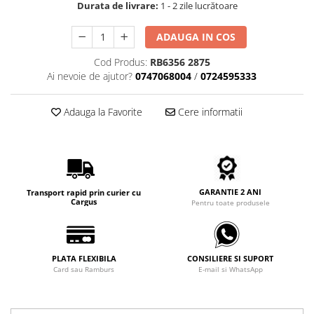
Durata de livrare:
1 - 2 zile lucrătoare
Carbon / Metal
Metal ( Aluminum )
ADAUGA IN COS
Metal + Plastic
Cod Produs:
RB6356 2875
Titan + Aur
Ai nevoie de ajutor?
0747068004
/
0724595333
Titan + silicon
Ultem
Adauga la Favorite
Cere informatii
Brand
Ana Hickmann
Ben.X
Blumarine
GARANTIE 2 ANI
Carolina Herrera
Transport rapid prin curier cu
Cargus
Pentru toate produsele
Cazal
CK
Converse
PLATA FLEXIBILA
CONSILIERE SI SUPORT
Cubista
Card sau Ramburs
E-mail si WhatsApp
Diesel
Dunhill