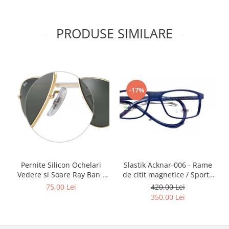
Point
Polaroid
Police
PRODUSE SIMILARE
Porsche Design
Puma
Ray Ban
Romeo Careye
-17%
Silhouette
Slastik
Stepper Titan
Sunfire
Swarovski
Titanflex
Slastik Acknar-006 - Rame
Pernite Silicon Ochelari
de citit magnetice / Sport /
Vedere si Soare Ray Ban -
TOUS
Rame Ochelari de Vedere
Ray Ban Nose Pads -
420,00 Lei
75,00 Lei
Versace
Slastik
350,00 Lei
Vogue
Zeiss