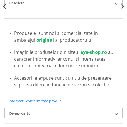
Emporio Armani
Descriere
Escada
Furla
Gucci
Guess
Produsele sunt noi si comercializate in
ambalajul
original
al producatorului.
Hackett London
Hugo Boss
Imaginile produselor din siteul
eye-shop.ro
au
J.F.Rey
caracter informativ iar tonul si intensitatea
Jaguar
culorilor pot varia in functie de monitor.
Jean Louis Bertier
Just Cavalli
Accesoriile expuse sunt cu titlu de prezentare
Miraflex
si pot sa difere in functie de sezon si colectie.
Mondoo
Montblanc
Informatii conformitate produs
Moonlight
Review-uri
(0)
Nina Ricci
Ocean