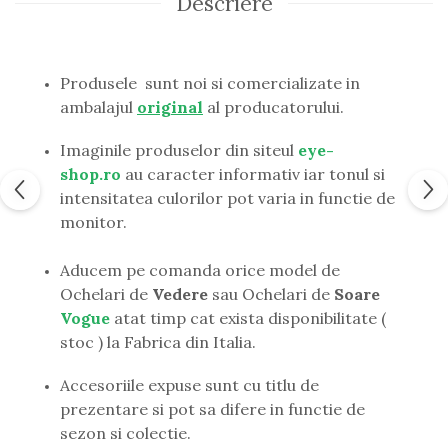
Descriere
Guess
Hackett London
Hugo Boss
Produsele sunt noi si comercializate in
J.F.Rey
ambalajul
original
al producatorului.
Jaguar
Jean Louis Bertier
Imaginile produselor din siteul
eye-
Just Cavalli
shop.ro
au caracter informativ iar tonul si
Miraflex
intensitatea culorilor pot varia in functie de
Mondoo
monitor.
Montblanc
Moonlight
Aducem pe comanda orice model de
Nina Ricci
Ochelari de
Vedere
sau Ochelari de
Soare
Ocean
Vogue
atat timp cat exista disponibilitate (
Point
stoc ) la Fabrica din Italia.
Polaroid
Police
Accesoriile expuse sunt cu titlu de
Porsche Design
prezentare si pot sa difere in functie de
Puma
sezon si colectie.
Ray Ban