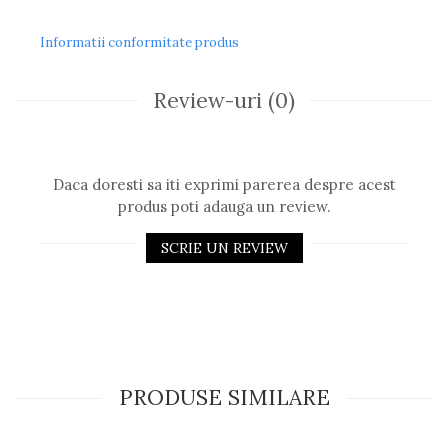
Romeo Careye
Informatii conformitate produs
Silhouette
Slastik
Stepper Titan
Review-uri
(0)
Sunfire
Swarovski
Titanflex
Daca doresti sa iti exprimi parerea despre acest
TOUS
produs poti adauga un review.
Versace
Vogue
SCRIE UN REVIEW
Zeiss
PRODUSE SIMILARE