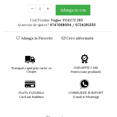
Titan + Aur
Adauga in cos
Titan + silicon
Ultem
Cod Produs:
Vogue VO4273 280
Brand
Ai nevoie de ajutor?
0747068004
/
0724595333
Ana Hickmann
Adauga la Favorite
Cere informatii
Ben.X
Blumarine
Carolina Herrera
Cazal
CK
GARANTIE 2 ANI
Transport rapid prin curier cu
Converse
Cargus
Pentru toate produsele
Cubista
Diesel
Dunhill
PLATA FLEXIBILA
CONSILIERE SI SUPORT
Emporio Armani
Card sau Ramburs
E-mail si WhatsApp
Escada
Furla
Gucci