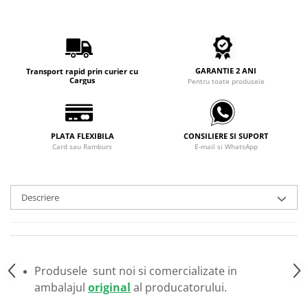
Carbon / Metal
Metal ( Aluminum )
Metal + Plastic
Titan + Aur
GARANTIE 2 ANI
Transport rapid prin curier cu
Titan + silicon
Cargus
Pentru toate produsele
Ultem
Brand
Ana Hickmann
PLATA FLEXIBILA
CONSILIERE SI SUPORT
Card sau Ramburs
E-mail si WhatsApp
Ben.X
Blumarine
Carolina Herrera
Descriere
Cazal
CK
Converse
Cubista
Produsele sunt noi si comercializate in
Diesel
ambalajul
original
al producatorului.
Dunhill