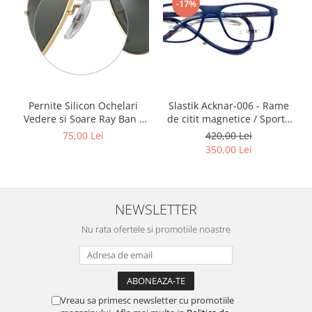
Point
-17%
Polaroid
Police
Porsche Design
Puma
Ray Ban
Slastik Acknar-006 - Rame
Pernite Silicon Ochelari
Romeo Careye
de citit magnetice / Sport /
Vedere si Soare Ray Ban -
Silhouette
Rame Ochelari de Vedere
Ray Ban Nose Pads -
420,00 Lei
75,00 Lei
Slastik
Slastik
350,00 Lei
Stepper Titan
Sunfire
Swarovski
NEWSLETTER
Titanflex
Nu rata ofertele si promotiile noastre
TOUS
Versace
Vogue
Zeiss
Vreau sa primesc newsletter cu promotiile