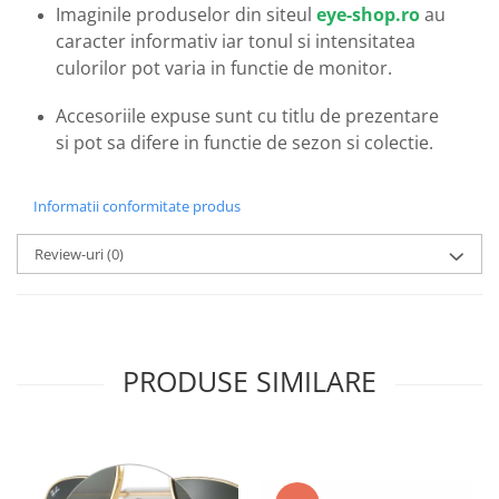
Emporio Armani
Imaginile produselor din siteul
eye-shop.ro
au
caracter informativ iar tonul si intensitatea
Escada
culorilor pot varia in functie de monitor.
Furla
Gucci
Accesoriile expuse sunt cu titlu de prezentare
Guess
si pot sa difere in functie de sezon si colectie.
Hackett London
Hugo Boss
Informatii conformitate produs
J.F.Rey
Jaguar
Review-uri
(0)
Jean Louis Bertier
Just Cavalli
Miraflex
Mondoo
PRODUSE SIMILARE
Montblanc
Moonlight
Nina Ricci
Ocean