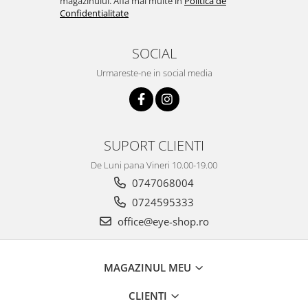
magazinului. Afla mai multe in
Politica de
Confidentialitate
SOCIAL
Urmareste-ne in social media
SUPORT CLIENTI
De Luni pana Vineri 10.00-19.00
0747068004
0724595333
office@eye-shop.ro
MAGAZINUL MEU
CLIENTI