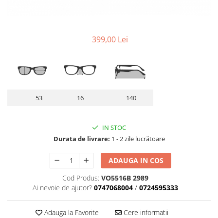
Lentile Subtiate
Patrati
Lentile 1.60
Cat Eye
Lentile 1.67
Butterfly
399,00 Lei
Lentile 1.70
Supradimensionati
Lentile 1.74
Browline
Lentile 1.76 AS
Dreptunghiulari
Lentile Heliomate ( Fotocromatice
Ovali
)
Polygonal
53
16
140
Lentile De Soare cu Dioptrii sau
Trapez
Fara
Material
IN STOC
Lentile cu Antireflex
Plastic + Acetat
Durata de livrare:
1 - 2 zile lucrătoare
Lentile Bifocale
Metal
Lentile Prismatice ( Pentru
ADAUGA IN COS
Titan
Strabism )
Silicon
Cod Produs:
VO5516B 2989
Lentile destinate Conducatorilor
Lemn
Ai nevoie de ajutor?
0747068004
/
0724595333
Auto
Aur
ESSILOR Stellest
Acetat / Carbon
Adauga la Favorite
Cere informatii