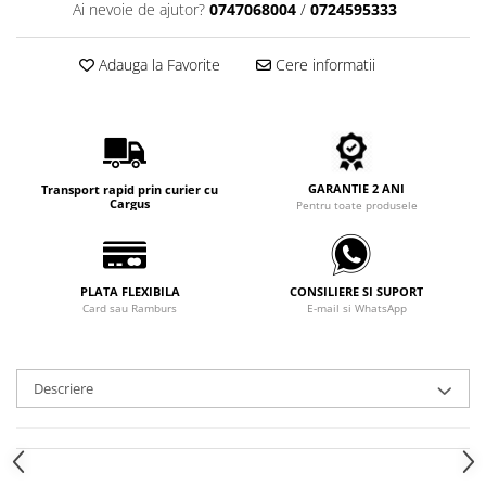
Ai nevoie de ajutor?
0747068004
/
0724595333
Carbon / Metal
Metal ( Aluminum )
Adauga la Favorite
Cere informatii
Metal + Plastic
Titan + Aur
Titan + silicon
Ultem
Brand
GARANTIE 2 ANI
Transport rapid prin curier cu
Cargus
Pentru toate produsele
Ana Hickmann
Ben.X
Blumarine
PLATA FLEXIBILA
CONSILIERE SI SUPORT
Carolina Herrera
Card sau Ramburs
E-mail si WhatsApp
Cazal
CK
Converse
Descriere
Cubista
Diesel
Dunhill