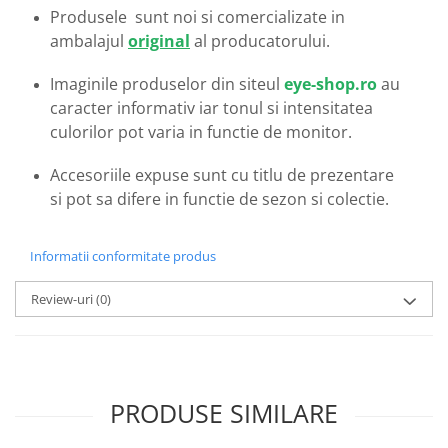
Emporio Armani
Produsele sunt noi si comercializate in
Escada
ambalajul
original
al producatorului.
Furla
Imaginile produselor din siteul
eye-shop.ro
au
Gucci
caracter informativ iar tonul si intensitatea
Guess
culorilor pot varia in functie de monitor.
Hackett London
Hugo Boss
Accesoriile expuse sunt cu titlu de prezentare
J.F.Rey
si pot sa difere in functie de sezon si colectie.
Jaguar
Jean Louis Bertier
Informatii conformitate produs
Just Cavalli
Miraflex
Review-uri
(0)
Mondoo
Montblanc
Moonlight
Nina Ricci
PRODUSE SIMILARE
Ocean