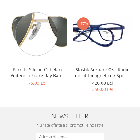
Point
Polaroid
Police
-17%
Porsche Design
Puma
Ray Ban
Romeo Careye
Silhouette
Slastik
Slastik Acknar-006 - Rame
Pernite Silicon Ochelari
Stepper Titan
de citit magnetice / Sport /
Vedere si Soare Ray Ban -
Rame Ochelari de Vedere
Ray Ban Nose Pads -
Sunfire
420,00 Lei
75,00 Lei
Slastik
350,00 Lei
Swarovski
Titanflex
TOUS
NEWSLETTER
Versace
Vogue
Nu rata ofertele si promotiile noastre
Zeiss