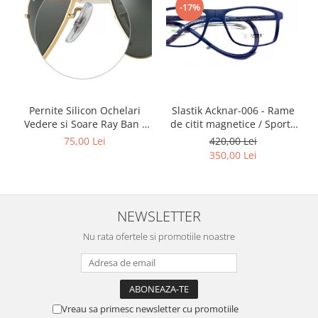
Point
-17%
Polaroid
Police
Porsche Design
Puma
Ray Ban
Slastik Acknar-006 - Rame
Pernite Silicon Ochelari
Romeo Careye
de citit magnetice / Sport /
Vedere si Soare Ray Ban -
Silhouette
Rame Ochelari de Vedere
Ray Ban Nose Pads -
420,00 Lei
75,00 Lei
Slastik
Slastik
350,00 Lei
Stepper Titan
Sunfire
Swarovski
NEWSLETTER
Titanflex
Nu rata ofertele si promotiile noastre
TOUS
Versace
Vogue
Zeiss
Vreau sa primesc newsletter cu promotiile