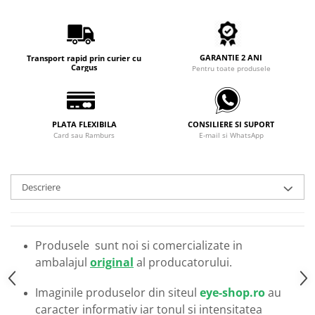
Carbon / Metal
Metal ( Aluminum )
Metal + Plastic
GARANTIE 2 ANI
Transport rapid prin curier cu
Titan + Aur
Cargus
Pentru toate produsele
Titan + silicon
Ultem
Brand
PLATA FLEXIBILA
CONSILIERE SI SUPORT
Card sau Ramburs
E-mail si WhatsApp
Ana Hickmann
Ben.X
Blumarine
Descriere
Carolina Herrera
Cazal
CK
Produsele sunt noi si comercializate in
Converse
ambalajul
original
al producatorului.
Cubista
Diesel
Imaginile produselor din siteul
eye-shop.ro
au
Dunhill
caracter informativ iar tonul si intensitatea