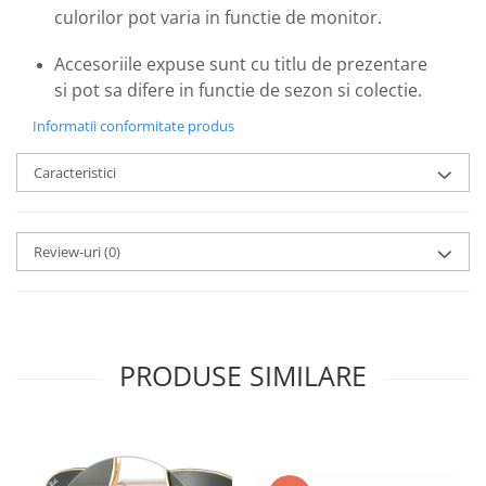
Emporio Armani
culorilor pot varia in functie de monitor.
Escada
Accesoriile expuse sunt cu titlu de prezentare
Furla
si pot sa difere in functie de sezon si colectie.
Gucci
Guess
Informatii conformitate produs
Hackett London
Caracteristici
Hugo Boss
J.F.Rey
Jaguar
Review-uri
(0)
Jean Louis Bertier
Just Cavalli
Miraflex
Mondoo
PRODUSE SIMILARE
Montblanc
Moonlight
Nina Ricci
Ocean