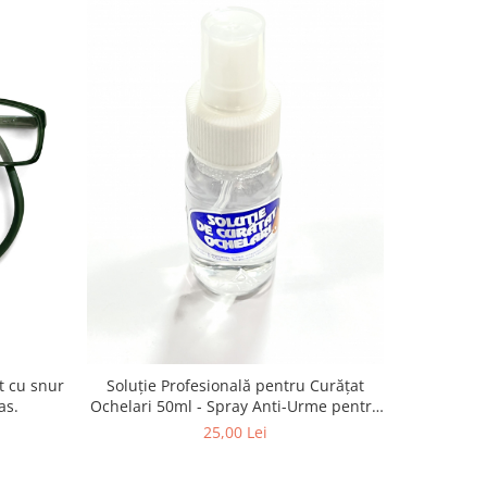
-13%
Vogue VO
Soluție Profesională pentru Curățat
as.
Ochelari 50ml - Spray Anti-Urme pentru
Lentile, Ecrane și Optică 50ml
4
25,00 Lei