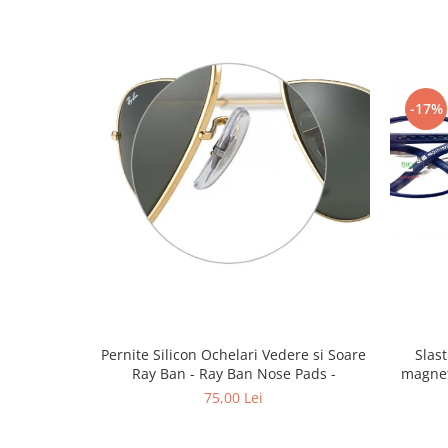
Emporio Armani
Escada
Furla
Gucci
-17%
Guess
Hackett London
Hugo Boss
J.F.Rey
Jaguar
Jean Louis Bertier
Just Cavalli
Miraflex
Mondoo
Montblanc
Pernite Silicon Ochelari Vedere si Soare
Slastik 
Ray Ban - Ray Ban Nose Pads -
magnet
Moonlight
75,00 Lei
Nina Ricci
Ocean