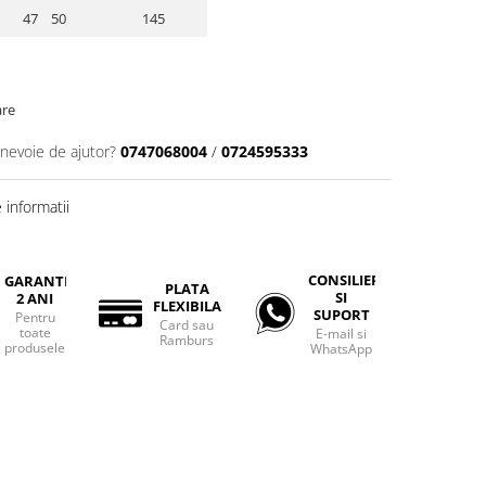
47 50
145
are
 nevoie de ajutor?
0747068004
/
0724595333
informatii
CONSILIERE
GARANTIE
PLATA
SI
2 ANI
FLEXIBILA
SUPORT
Pentru
Card sau
toate
E-mail si
Ramburs
produsele
WhatsApp