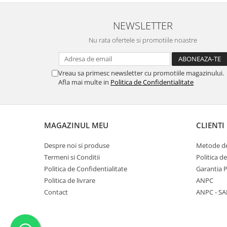
Point
Polaroid
NEWSLETTER
Police
Nu rata ofertele si promotiile noastre
Porsche Design
Puma
Ray Ban
Vreau sa primesc newsletter cu promotiile magazinului.
Romeo Careye
Afla mai multe in
Politica de Confidentialitate
Silhouette
Slastik
Stepper Titan
MAGAZINUL MEU
CLIENTI
Sunfire
Despre noi si produse
Metode de
Swarovski
Termeni si Conditii
Politica d
Titanflex
Politica de Confidentialitate
Garantia 
TOUS
Politica de livrare
ANPC
Versace
Contact
ANPC - SA
Vogue
Zeiss