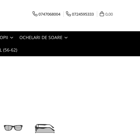
0747068004
0724595333
0,00
OPII
OCHELARI DE SOARE
 (56-62)