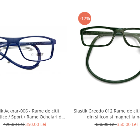
-17%
Slastik Greedo 012 Rame de citit cu snur
Acknar-006 - Rame de citit
din silicon si magnet la n
ice / Sport / Rame Ochelari de
Vedere Slastik
420,00 Lei
350,00 Lei
420,00 Lei
350,00 Lei