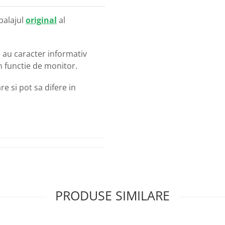
balajul
original
al
o
au caracter informativ
in functie de monitor.
e si pot sa difere in
PRODUSE SIMILARE