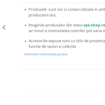
Carbon / Metal
Metal ( Aluminum )
Produsele sunt noi si comercializate in am
producatorului.
Metal + Plastic
Titan + Aur
Imaginile produselor din siteul
eye-shop.r
Titan + silicon
iar tonul si intensitatea culorilor pot varia 
Ultem
Brand
Accesoriile expuse sunt cu titlu de prezentar
functie de sezon si colectie.
Ana Hickmann
Ben.X
Informatii conformitate produs
Blumarine
Carolina Herrera
Cazal
CK
Converse
Cubista
Diesel
Dunhill