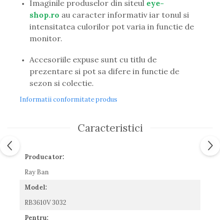
Imaginile produselor din siteul
eye-
Guess
shop.ro
au caracter informativ iar tonul si
Hackett London
intensitatea culorilor pot varia in functie de
Hugo Boss
monitor.
J.F.Rey
Jaguar
Accesoriile expuse sunt cu titlu de
Jean Louis Bertier
prezentare si pot sa difere in functie de
Just Cavalli
sezon si colectie.
Miraflex
Informatii conformitate produs
Mondoo
Montblanc
Moonlight
Caracteristici
Nina Ricci
Ocean
Producator:
Point
Polaroid
Ray Ban
Police
Model:
Porsche Design
RB3610V 3032
Puma
Pentru:
Ray Ban