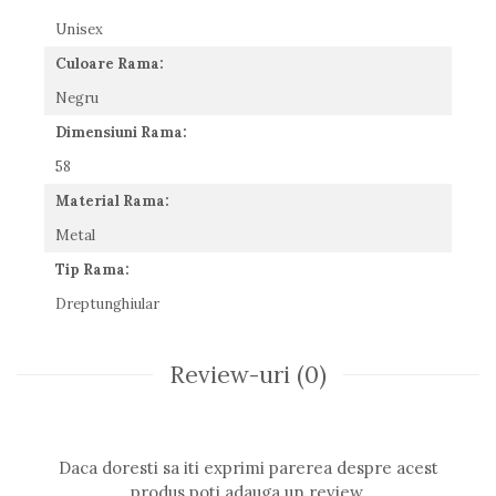
Romeo Careye
Unisex
Silhouette
Culoare Rama:
Slastik
Negru
Stepper Titan
Sunfire
Dimensiuni Rama:
Swarovski
58
Titanflex
Material Rama:
TOUS
Versace
Metal
Vogue
Tip Rama:
Zeiss
Dreptunghiular
Review-uri
(0)
Daca doresti sa iti exprimi parerea despre acest
produs poti adauga un review.