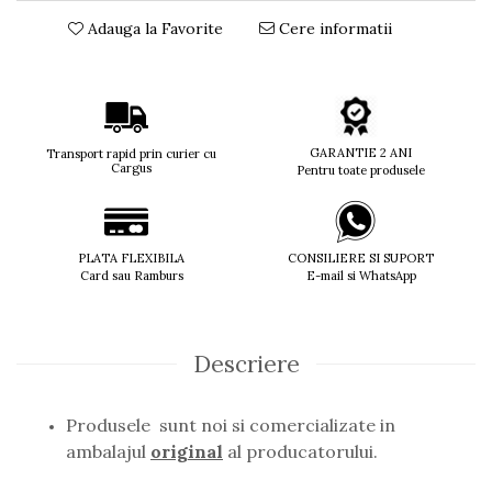
Titan + Aur
Adauga la Favorite
Cere informatii
Titan + silicon
Ultem
Brand
Ana Hickmann
GARANTIE 2 ANI
Transport rapid prin curier cu
Ben.X
Cargus
Pentru toate produsele
Blumarine
Carolina Herrera
Cazal
PLATA FLEXIBILA
CONSILIERE SI SUPORT
CK
Card sau Ramburs
E-mail si WhatsApp
Converse
Cubista
Diesel
Descriere
Dunhill
Emporio Armani
Produsele sunt noi si comercializate in
Escada
ambalajul
original
al producatorului.
Furla
Gucci