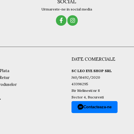
SOCIAL
Urmareste-ne in social media
DATE COMERCIALE
Plata
SC LEO EYE SHOP SRL
 Retur
J40/16492/2020
43396295
roduselor
Str Melinesti nr 8
Sector 4, Bucuresti
L
Contacteaza-ne