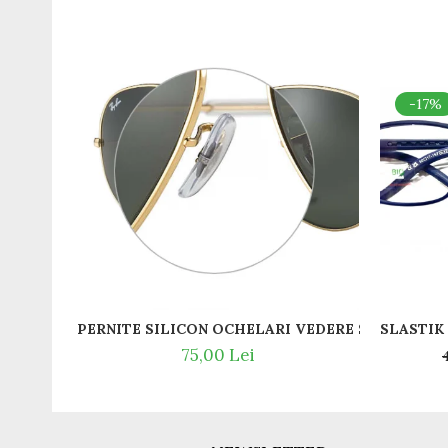
Romeo Careye
Silhouette
Slastik
Stepper Titan
-17%
Sunfire
Swarovski
Titanflex
TOUS
Versace
Vogue
Zeiss
PERNITE SILICON OCHELARI VEDERE SI SOARE RA
75,00 Lei