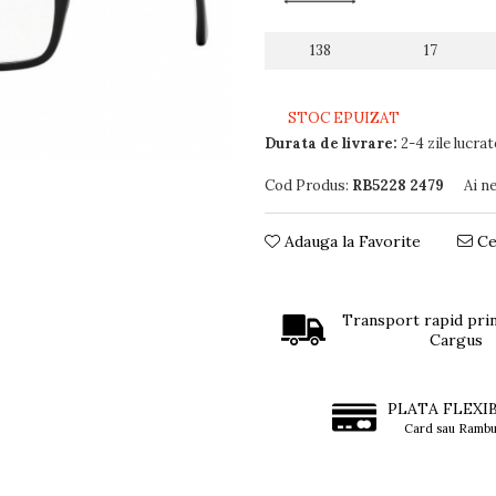
138
17
STOC EPUIZAT
Durata de livrare:
2-4 zile lucra
Cod Produs:
RB5228 2479
Ai n
Adauga la Favorite
Ce
Transport rapid prin
Cargus
PLATA FLEXI
Card sau Rambu