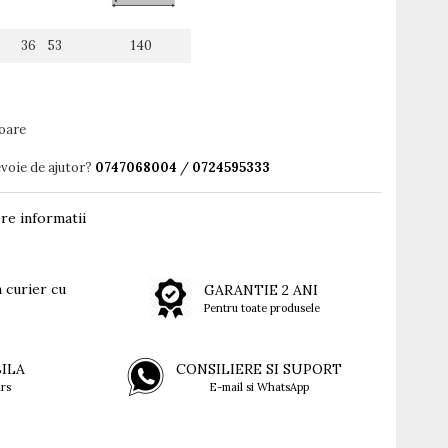
36 53
140
toare
evoie de ajutor?
0747068004
/
0724595333
re informatii
 curier cu
GARANTIE 2 ANI
Pentru toate produsele
BILA
CONSILIERE SI SUPORT
rs
E-mail si WhatsApp