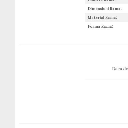
Guess
Dimensiuni Rama:
Hackett London
Hugo Boss
Material Rama:
J.F.Rey
Forma Rama:
Jaguar
Jean Louis Bertier
Just Cavalli
Miraflex
Mondoo
Montblanc
Daca do
Moonlight
Nina Ricci
Ocean
Point
Polaroid
Police
Porsche Design
Puma
Ray Ban