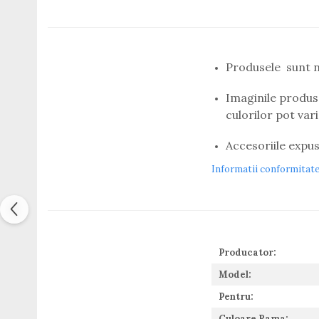
Titan + Aur
Titan + silicon
Ultem
Produsele sunt n
Brand
Ana Hickmann
Imaginile produse
Ben.X
culorilor pot var
Blumarine
Carolina Herrera
Accesoriile expus
Cazal
Informatii conformitat
CK
Converse
Cubista
Diesel
Dunhill
Producator:
Emporio Armani
Model:
Escada
Furla
Pentru:
Gucci
Culoare Rama: