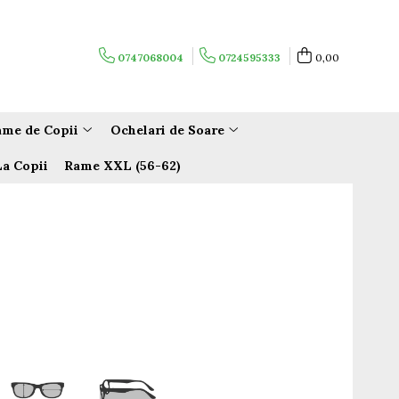
0747068004
0724595333
0,00
me de Copii
Ochelari de Soare
La Copii
Rame XXL (56-62)