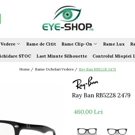
 Vedere
Rame de Citit
Rame Clip-On
Rame Lux
Ra
ichidare STOC
Last Minute Silhouette
Controlul Miopiei 
Home /
Rame Ochelari Vedere /
Ray Ban RB5228 2479
Ray Ban RB5228 2479
460,00 Lei