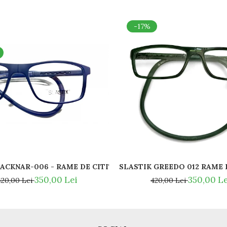
-17%
SLASTIK ACKNAR-006 - RAME DE CITIT MAGNETICE / SPOR
Y BAN - RAY BAN NOSE PADS -
SLASTIK 
350,00 Lei
350,00 Le
420,00 Lei
420,00 Lei