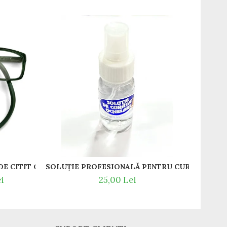
-13
T / RAME OCHELARI DE VEDERE SLASTIK
GREEDO 012 RAME DE CITIT CU SNUR DIN SILICON SI MAGNET LA NAS.
i
25,00 Lei