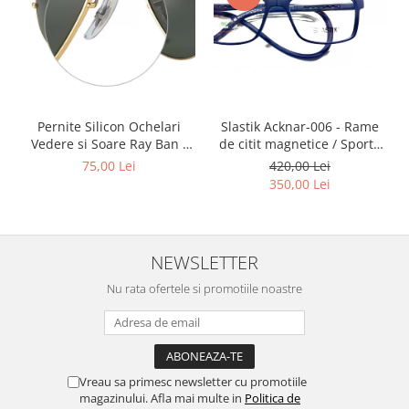
Point
Polaroid
Police
Porsche Design
Puma
Ray Ban
Slastik Acknar-006 - Rame
Pernite Silicon Ochelari
de citit magnetice / Sport /
Vedere si Soare Ray Ban -
Romeo Careye
Rame Ochelari de Vedere
Ray Ban Nose Pads -
420,00 Lei
75,00 Lei
Silhouette
Slastik
350,00 Lei
Slastik
Stepper Titan
Sunfire
NEWSLETTER
Swarovski
Nu rata ofertele si promotiile noastre
Titanflex
TOUS
Versace
Vogue
Vreau sa primesc newsletter cu promotiile
Zeiss
magazinului. Afla mai multe in
Politica de