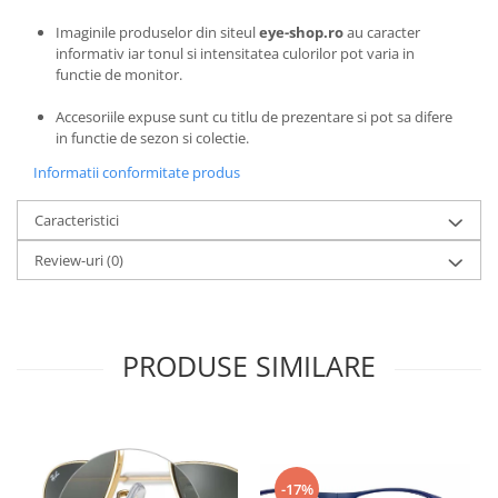
Emporio Armani
Imaginile produselor din siteul
eye-shop.ro
au caracter
Escada
informativ iar tonul si intensitatea culorilor pot varia in
Furla
functie de monitor.
Gucci
Accesoriile expuse sunt cu titlu de prezentare si pot sa difere
Guess
in functie de sezon si colectie.
Hackett London
Informatii conformitate produs
Hugo Boss
J.F.Rey
Caracteristici
Jaguar
Review-uri
(0)
Jean Louis Bertier
Just Cavalli
Miraflex
PRODUSE SIMILARE
Mondoo
Montblanc
Moonlight
Nina Ricci
Ocean
-17%