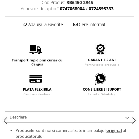
Cod Produs:
RB6450 2945
Carbon / Metal
Ai nevoie de ajutor?
0747068004
/
0724595333
Metal ( Aluminum )
Metal + Plastic
Adauga la Favorite
Cere informatii
Titan + Aur
Titan + silicon
Ultem
Brand
GARANTIE 2 ANI
Transport rapid prin curier cu
Ana Hickmann
Cargus
Pentru toate produsele
Ben.X
Blumarine
Carolina Herrera
PLATA FLEXIBILA
CONSILIERE SI SUPORT
Cazal
Card sau Ramburs
E-mail si WhatsApp
CK
Converse
Descriere
Cubista
Diesel
Produsele sunt noi si comercializate in ambalajul
original
al
Dunhill
producatorului.