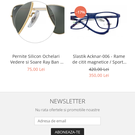
Point
Polaroid
-17%
Police
Porsche Design
Puma
Ray Ban
Romeo Careye
Silhouette
Slastik Acknar-006 - Rame
Pernite Silicon Ochelari
de citit magnetice / Sport /
Vedere si Soare Ray Ban -
Slastik
Rame Ochelari de Vedere
Ray Ban Nose Pads -
420,00 Lei
75,00 Lei
Stepper Titan
Slastik
350,00 Lei
Sunfire
Swarovski
Titanflex
NEWSLETTER
TOUS
Nu rata ofertele si promotiile noastre
Versace
Vogue
Zeiss