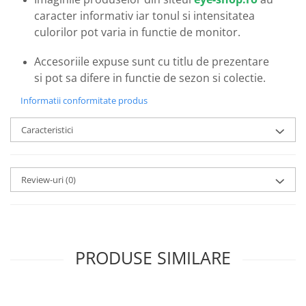
Emporio Armani
caracter informativ iar tonul si intensitatea
Escada
culorilor pot varia in functie de monitor.
Furla
Gucci
Accesoriile expuse sunt cu titlu de prezentare
si pot sa difere in functie de sezon si colectie.
Guess
Hackett London
Informatii conformitate produs
Hugo Boss
Caracteristici
J.F.Rey
Jaguar
Jean Louis Bertier
Review-uri
(0)
Just Cavalli
Miraflex
Mondoo
Montblanc
PRODUSE SIMILARE
Moonlight
Nina Ricci
Ocean