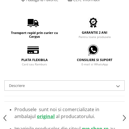
Carbon / Metal
Metal ( Aluminum )
Metal + Plastic
Titan + Aur
GARANTIE 2 ANI
Titan + silicon
Transport rapid prin curier cu
Cargus
Pentru toate produsele
Ultem
Brand
Ana Hickmann
PLATA FLEXIBILA
CONSILIERE SI SUPORT
Ben.X
Card sau Ramburs
E-mail si WhatsApp
Blumarine
Carolina Herrera
Descriere
Cazal
CK
Converse
Produsele sunt noi si comercializate in
Cubista
ambalajul
original
al producatorului.
Diesel
Dunhill
Imaginile produselor din siteul
eye-shop.ro
au