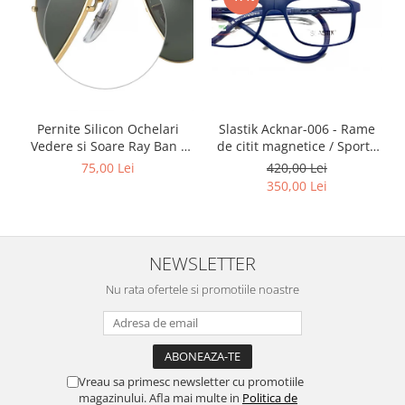
Point
Polaroid
Police
Porsche Design
Puma
Ray Ban
Slastik Acknar-006 - Rame
Pernite Silicon Ochelari
Romeo Careye
de citit magnetice / Sport /
Vedere si Soare Ray Ban -
Rame Ochelari de Vedere
Ray Ban Nose Pads -
420,00 Lei
75,00 Lei
Silhouette
Slastik
350,00 Lei
Slastik
Stepper Titan
Sunfire
NEWSLETTER
Swarovski
Titanflex
Nu rata ofertele si promotiile noastre
TOUS
Versace
Vogue
Zeiss
Vreau sa primesc newsletter cu promotiile
magazinului. Afla mai multe in
Politica de