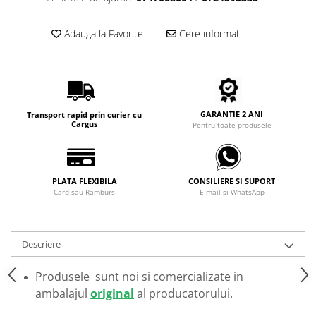
Carbon / Metal
Metal ( Aluminum )
Adauga la Favorite
Cere informatii
Metal + Plastic
Titan + Aur
Titan + silicon
Ultem
GARANTIE 2 ANI
Transport rapid prin curier cu
Brand
Cargus
Pentru toate produsele
Ana Hickmann
Ben.X
Blumarine
PLATA FLEXIBILA
CONSILIERE SI SUPORT
Card sau Ramburs
E-mail si WhatsApp
Carolina Herrera
Cazal
CK
Descriere
Converse
Cubista
Produsele sunt noi si comercializate in
Diesel
ambalajul
original
al producatorului.
Dunhill