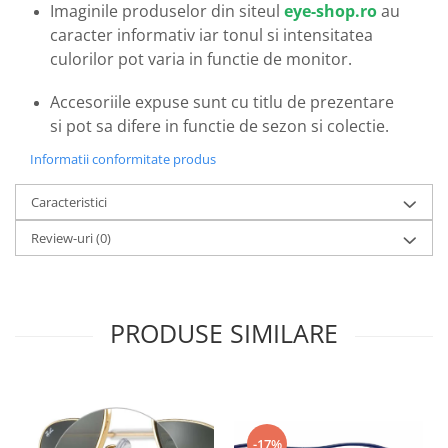
Imaginile produselor din siteul
eye-shop.ro
au
Emporio Armani
caracter informativ iar tonul si intensitatea
Escada
culorilor pot varia in functie de monitor.
Furla
Gucci
Accesoriile expuse sunt cu titlu de prezentare
Guess
si pot sa difere in functie de sezon si colectie.
Hackett London
Informatii conformitate produs
Hugo Boss
J.F.Rey
Caracteristici
Jaguar
Review-uri
(0)
Jean Louis Bertier
Just Cavalli
Miraflex
Mondoo
PRODUSE SIMILARE
Montblanc
Moonlight
Nina Ricci
Ocean
-17%