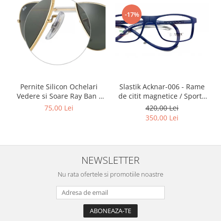
Point
-17%
Polaroid
Police
Porsche Design
Puma
Ray Ban
Romeo Careye
Slastik Acknar-006 - Rame
Pernite Silicon Ochelari
Silhouette
de citit magnetice / Sport /
Vedere si Soare Ray Ban -
Slastik
Rame Ochelari de Vedere
Ray Ban Nose Pads -
420,00 Lei
75,00 Lei
Slastik
Stepper Titan
350,00 Lei
Sunfire
Swarovski
Titanflex
NEWSLETTER
TOUS
Nu rata ofertele si promotiile noastre
Versace
Vogue
Zeiss