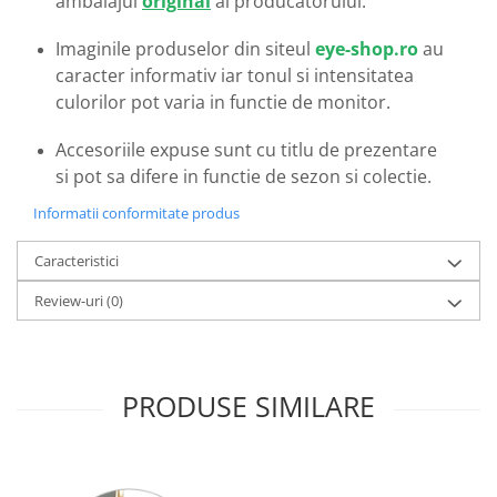
ambalajul
original
al producatorului.
Emporio Armani
Escada
Imaginile produselor din siteul
eye-shop.ro
au
Furla
caracter informativ iar tonul si intensitatea
Gucci
culorilor pot varia in functie de monitor.
Guess
Accesoriile expuse sunt cu titlu de prezentare
Hackett London
si pot sa difere in functie de sezon si colectie.
Hugo Boss
J.F.Rey
Informatii conformitate produs
Jaguar
Caracteristici
Jean Louis Bertier
Just Cavalli
Review-uri
(0)
Miraflex
Mondoo
Montblanc
PRODUSE SIMILARE
Moonlight
Nina Ricci
Ocean