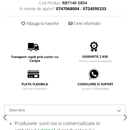
Cod Produs:
RB7140 5854
Carbon / Metal
Ai nevoie de ajutor?
0747068004
/
0724595333
Metal ( Aluminum )
Metal + Plastic
Adauga la Favorite
Cere informatii
Titan + Aur
Titan + silicon
Ultem
Brand
GARANTIE 2 ANI
Transport rapid prin curier cu
Ana Hickmann
Cargus
Pentru toate produsele
Ben.X
Blumarine
Carolina Herrera
PLATA FLEXIBILA
CONSILIERE SI SUPORT
Cazal
Card sau Ramburs
E-mail si WhatsApp
CK
Converse
Descriere
Cubista
Diesel
Produsele sunt noi si comercializate in
Dunhill