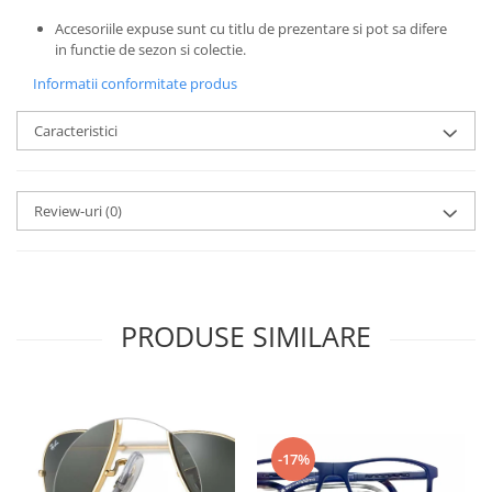
Emporio Armani
Accesoriile expuse sunt cu titlu de prezentare si pot sa difere
Escada
in functie de sezon si colectie.
Furla
Informatii conformitate produs
Gucci
Guess
Caracteristici
Hackett London
Hugo Boss
J.F.Rey
Review-uri
(0)
Jaguar
Jean Louis Bertier
Just Cavalli
Miraflex
PRODUSE SIMILARE
Mondoo
Montblanc
Moonlight
Nina Ricci
-17%
Ocean