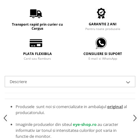
Carbon / Metal
Metal ( Aluminum )
Metal + Plastic
GARANTIE 2 ANI
Transport rapid prin curier cu
Titan + Aur
Cargus
Pentru toate produsele
Titan + silicon
Ultem
Brand
PLATA FLEXIBILA
CONSILIERE SI SUPORT
Card sau Ramburs
E-mail si WhatsApp
Ana Hickmann
Ben.X
Blumarine
Descriere
Carolina Herrera
Cazal
CK
Produsele sunt noi si comercializate in ambalajul
original
al
Converse
producatorului.
Cubista
Imaginile produselor din siteul
eye-shop.ro
au caracter
Diesel
informativ iar tonul si intensitatea culorilor pot varia in
Dunhill
functie de monitor.