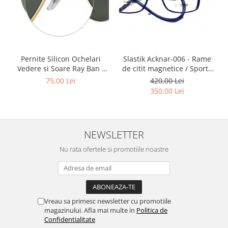
Point
Polaroid
Police
Porsche Design
Puma
Slastik Acknar-006 - Rame
Pernite Silicon Ochelari
Ray Ban
de citit magnetice / Sport /
Vedere si Soare Ray Ban -
Rame Ochelari de Vedere
Ray Ban Nose Pads -
420,00 Lei
75,00 Lei
Romeo Careye
Slastik
350,00 Lei
Silhouette
Slastik
Stepper Titan
NEWSLETTER
Sunfire
Swarovski
Nu rata ofertele si promotiile noastre
Titanflex
TOUS
Versace
Vogue
Vreau sa primesc newsletter cu promotiile
magazinului. Afla mai multe in
Politica de
Zeiss
Confidentialitate