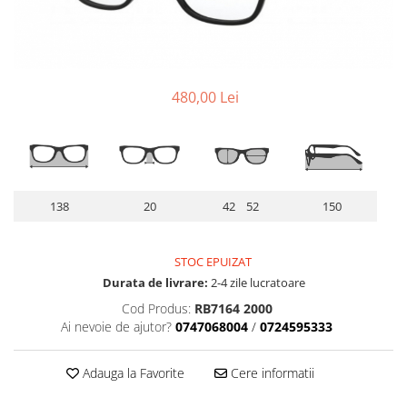
Lentile Subtiate
Patrati
Lentile 1.60
Cat Eye
Lentile 1.67
Butterfly
Lentile 1.70
Supradimensionati
480,00 Lei
Lentile 1.74
Browline
Lentile 1.76 AS
Dreptunghiulari
Lentile Heliomate ( Fotocromatice
Ovali
)
Polygonal
Lentile De Soare cu Dioptrii sau
Trapez
138
20
42 52
150
Fara
Material
Lentile cu Antireflex
Plastic + Acetat
STOC EPUIZAT
Lentile Bifocale
Metal
Durata de livrare:
2-4 zile lucratoare
Lentile Prismatice ( Pentru
Titan
Cod Produs:
RB7164 2000
Strabism )
Silicon
Ai nevoie de ajutor?
0747068004
/
0724595333
Lentile destinate Conducatorilor
Lemn
Auto
Aur
Adauga la Favorite
Cere informatii
ESSILOR Stellest
Acetat / Carbon