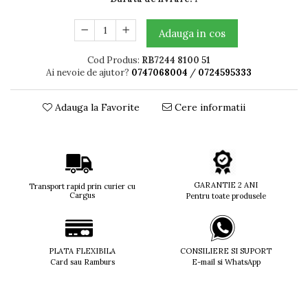
Titan + Aur
Titan + silicon
Adauga in cos
Ultem
Cod Produs:
RB7244 8100 51
Brand
Ai nevoie de ajutor?
0747068004
/
0724595333
Ana Hickmann
Ben.X
Adauga la Favorite
Cere informatii
Blumarine
Carolina Herrera
Cazal
CK
Converse
GARANTIE 2 ANI
Transport rapid prin curier cu
Cargus
Pentru toate produsele
Cubista
Diesel
Dunhill
Emporio Armani
PLATA FLEXIBILA
CONSILIERE SI SUPORT
Card sau Ramburs
E-mail si WhatsApp
Escada
Furla
Gucci