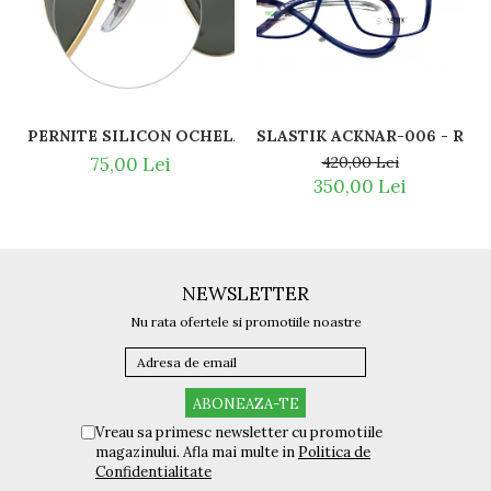
SLASTI
PERNITE SILICON OCHELARI VEDERE SI SOARE RAY BAN 
420,00 Lei
75,00 Lei
350,00 Lei
NEWSLETTER
Nu rata ofertele si promotiile noastre
Vreau sa primesc newsletter cu promotiile
magazinului. Afla mai multe in
Politica de
Confidentialitate