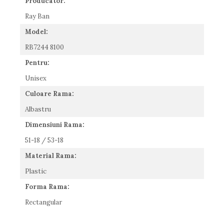
Producator:
Romeo Careye
Ray Ban
Silhouette
Model:
Slastik
Stepper Titan
RB7244 8100
Sunfire
Pentru:
Swarovski
Unisex
Titanflex
TOUS
Culoare Rama:
Versace
Albastru
Vogue
Dimensiuni Rama:
Zeiss
51-18 / 53-18
Material Rama:
Plastic
Forma Rama:
Rectangular