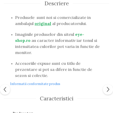
Descriere
Guess
Hackett London
Hugo Boss
Produsele sunt noi si comercializate in
J.F.Rey
ambalajul
original
al producatorului.
Jaguar
Jean Louis Bertier
Imaginile produselor din siteul
eye-
Just Cavalli
shop.ro
au caracter informativ iar tonul si
Miraflex
intensitatea culorilor pot varia in functie de
Mondoo
monitor.
Montblanc
Accesoriile expuse sunt cu titlu de
Moonlight
prezentare si pot sa difere in functie de
Nina Ricci
sezon si colectie.
Ocean
Point
Informatii conformitate produs
Polaroid
Police
Caracteristici
Porsche Design
Puma
Ray Ban