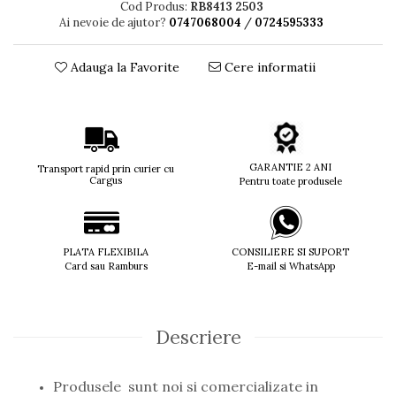
Cod Produs:
RB8413 2503
Titan + Aur
Ai nevoie de ajutor?
0747068004
/
0724595333
Titan + silicon
Ultem
Adauga la Favorite
Cere informatii
Brand
Ana Hickmann
Ben.X
Blumarine
GARANTIE 2 ANI
Transport rapid prin curier cu
Carolina Herrera
Cargus
Pentru toate produsele
Cazal
CK
Converse
PLATA FLEXIBILA
CONSILIERE SI SUPORT
Cubista
Card sau Ramburs
E-mail si WhatsApp
Diesel
Dunhill
Emporio Armani
Descriere
Escada
Furla
Gucci
Produsele sunt noi si comercializate in