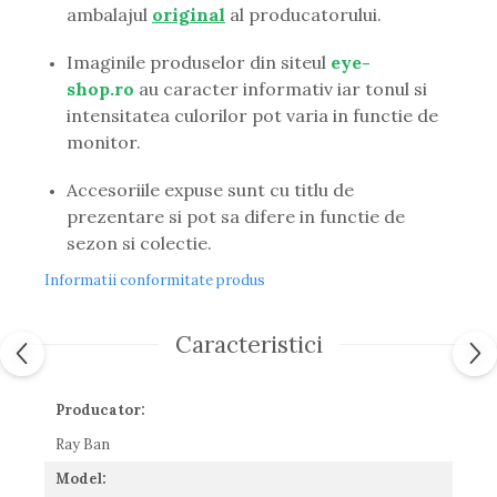
Guess
ambalajul
original
al producatorului.
Hackett London
Imaginile produselor din siteul
eye-
Hugo Boss
shop.ro
au caracter informativ iar tonul si
J.F.Rey
intensitatea culorilor pot varia in functie de
Jaguar
monitor.
Jean Louis Bertier
Just Cavalli
Accesoriile expuse sunt cu titlu de
Miraflex
prezentare si pot sa difere in functie de
Mondoo
sezon si colectie.
Montblanc
Moonlight
Informatii conformitate produs
Nina Ricci
Ocean
Caracteristici
Point
Polaroid
Producator:
Police
Porsche Design
Ray Ban
Puma
Model:
Ray Ban