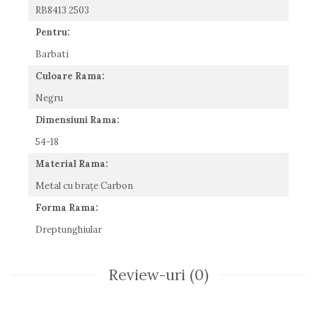
RB8413 2503
Romeo Careye
Silhouette
Pentru:
Slastik
Barbati
Stepper Titan
Culoare Rama:
Sunfire
Negru
Swarovski
Titanflex
Dimensiuni Rama:
TOUS
54-18
Versace
Material Rama:
Vogue
Zeiss
Metal cu brațe Carbon
Forma Rama:
Dreptunghiular
Review-uri
(0)