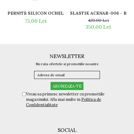
SLASTI
PERNITE SILICON OCHELARI VEDERE SI SOARE RAY BAN 
420,00 Lei
75,00 Lei
350,00 Lei
NEWSLETTER
Nu rata ofertele si promotiile noastre
Vreau sa primesc newsletter cu promotiile
magazinului. Afla mai multe in
Politica de
Confidentialitate
SOCIAL