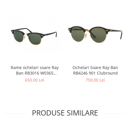
Point
Polaroid
Police
Porsche Design
Puma
Ray Ban
Romeo Careye
Silhouette
Slastik
Rame ochelari soare Ray
Ochelari Soare Ray Ban
Stepper Titan
Ban RB3016 W0365
RB4246 901 Clubround
Sunfire
Clubmaster
650,00 Lei
750,00 Lei
Swarovski
Titanflex
TOUS
Versace
PRODUSE SIMILARE
Vogue
Zeiss