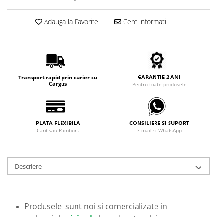
Carbon / Metal
Metal ( Aluminum )
Adauga la Favorite
Cere informatii
Metal + Plastic
Titan + Aur
Titan + silicon
Ultem
GARANTIE 2 ANI
Transport rapid prin curier cu
Brand
Cargus
Pentru toate produsele
Ana Hickmann
Ben.X
Blumarine
PLATA FLEXIBILA
CONSILIERE SI SUPORT
Card sau Ramburs
E-mail si WhatsApp
Carolina Herrera
Cazal
CK
Descriere
Converse
Cubista
Diesel
Produsele sunt noi si comercializate in
Dunhill