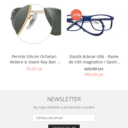
-17%
Slastik Acknar-006 - Rame
Pernite Silicon Ochelari
de citit magnetice / Sport /
Vedere si Soare Ray Ban -
Rame Ochelari de Vedere
Ray Ban Nose Pads -
420,00 Lei
75,00 Lei
Slastik
350,00 Lei
NEWSLETTER
Nu rata ofertele si promotiile noastre