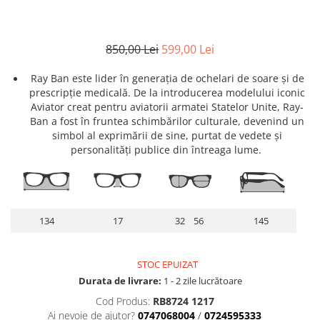
Lentile Subtiate
Patrati
Lentile 1.60
Cat Eye
Lentile 1.67
Butterfly
850,00 Lei
599,00 Lei
Lentile 1.70
Supradimensionati
Lentile 1.74
Ray Ban este lider în generația de ochelari de soare și de
Browline
prescripție medicală. De la introducerea modelului iconic
Lentile 1.76 AS
Dreptunghiulari
Aviator creat pentru aviatorii armatei Statelor Unite, Ray-
Lentile Heliomate ( Fotocromatice
Ovali
Ban a fost în fruntea schimbărilor culturale, devenind un
)
simbol al exprimării de sine, purtat de vedete și
Polygonal
personalități publice din întreaga lume.
Lentile De Soare cu Dioptrii sau
Trapez
Fara
Material
Lentile cu Antireflex
Plastic + Acetat
Lentile Bifocale
Metal
134
17
32 56
145
Lentile Prismatice ( Pentru
Titan
Strabism )
Silicon
STOC EPUIZAT
Lentile destinate Conducatorilor
Lemn
Durata de livrare:
1 - 2 zile lucrătoare
Auto
Aur
Cod Produs:
RB8724 1217
ESSILOR Stellest
Acetat / Carbon
Ai nevoie de ajutor?
0747068004
/
0724595333