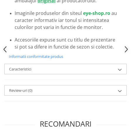
ambalajul
original
al producatorului.
Emporio Armani
Escada
Imaginile produselor din siteul
eye-shop.ro
au
Furla
caracter informativ iar tonul si intensitatea
Gucci
culorilor pot varia in functie de monitor.
Guess
Accesoriile expuse sunt cu titlu de prezentare
Hackett London
si pot sa difere in functie de sezon si colectie.
Hugo Boss
J.F.Rey
Informatii conformitate produs
Jaguar
Caracteristici
Jean Louis Bertier
Just Cavalli
Miraflex
Review-uri
(0)
Mondoo
Montblanc
Moonlight
Nina Ricci
RECOMANDARI
Ocean