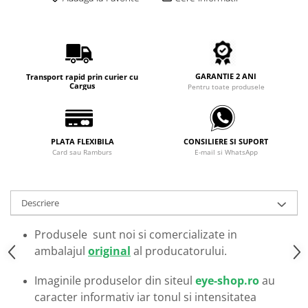
Carbon / Metal
Metal ( Aluminum )
Metal + Plastic
Titan + Aur
GARANTIE 2 ANI
Transport rapid prin curier cu
Titan + silicon
Cargus
Pentru toate produsele
Ultem
Brand
Ana Hickmann
PLATA FLEXIBILA
CONSILIERE SI SUPORT
Card sau Ramburs
E-mail si WhatsApp
Ben.X
Blumarine
Carolina Herrera
Descriere
Cazal
CK
Produsele sunt noi si comercializate in
Converse
ambalajul
original
al producatorului.
Cubista
Imaginile produselor din siteul
eye-shop.ro
au
Diesel
caracter informativ iar tonul si intensitatea
Dunhill