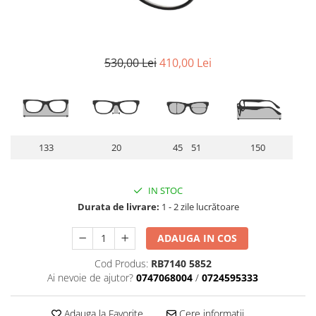
Lentile Subtiate
Patrati
Lentile 1.60
Cat Eye
Lentile 1.67
Butterfly
Lentile 1.70
530,00 Lei
410,00 Lei
Supradimensionati
Lentile 1.74
Browline
Lentile 1.76 AS
Dreptunghiulari
Lentile Heliomate ( Fotocromatice
Ovali
)
Polygonal
133
20
45 51
150
Lentile De Soare cu Dioptrii sau
Trapez
Fara
Material
Lentile cu Antireflex
IN STOC
Plastic + Acetat
Durata de livrare:
1 - 2 zile lucrătoare
Lentile Bifocale
Metal
Lentile Prismatice ( Pentru
Titan
ADAUGA IN COS
Strabism )
Silicon
Cod Produs:
RB7140 5852
Lentile destinate Conducatorilor
Lemn
Ai nevoie de ajutor?
0747068004
/
0724595333
Auto
Aur
ESSILOR Stellest
Acetat / Carbon
Adauga la Favorite
Cere informatii