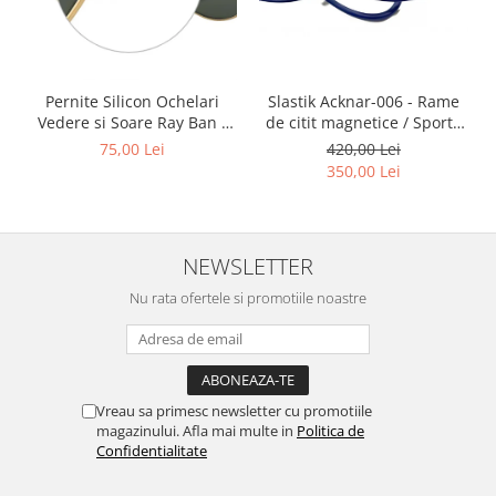
Point
Polaroid
Police
Porsche Design
Slastik Acknar-006 - Rame
Pernite Silicon Ochelari
Puma
de citit magnetice / Sport /
Vedere si Soare Ray Ban -
Rame Ochelari de Vedere
Ray Ban Nose Pads -
420,00 Lei
75,00 Lei
Ray Ban
Slastik
350,00 Lei
Romeo Careye
Silhouette
Slastik
NEWSLETTER
Stepper Titan
Sunfire
Nu rata ofertele si promotiile noastre
Swarovski
Titanflex
TOUS
Versace
Vreau sa primesc newsletter cu promotiile
magazinului. Afla mai multe in
Politica de
Vogue
Confidentialitate
Zeiss