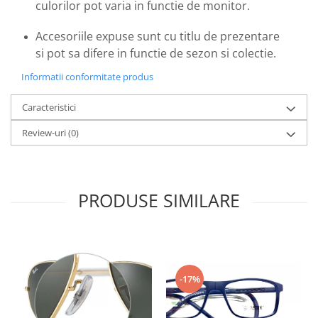
culorilor pot varia in functie de monitor.
Emporio Armani
Escada
Accesoriile expuse sunt cu titlu de prezentare
Furla
si pot sa difere in functie de sezon si colectie.
Gucci
Informatii conformitate produs
Guess
Hackett London
Caracteristici
Hugo Boss
Review-uri
(0)
J.F.Rey
Jaguar
Jean Louis Bertier
Just Cavalli
PRODUSE SIMILARE
Miraflex
Mondoo
Montblanc
Moonlight
-17%
Nina Ricci
Ocean