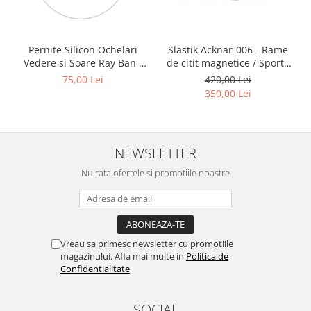
Point
Polaroid
Police
Slastik Acknar-006 - Rame
Pernite Silicon Ochelari
Porsche Design
de citit magnetice / Sport /
Vedere si Soare Ray Ban -
Puma
Rame Ochelari de Vedere
Ray Ban Nose Pads -
420,00 Lei
75,00 Lei
Slastik
Ray Ban
350,00 Lei
Romeo Careye
Silhouette
Slastik
NEWSLETTER
Stepper Titan
Nu rata ofertele si promotiile noastre
Sunfire
Swarovski
Titanflex
TOUS
Vreau sa primesc newsletter cu promotiile
Versace
magazinului. Afla mai multe in
Politica de
Confidentialitate
Vogue
Zeiss
SOCIAL