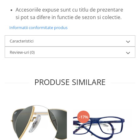
Emporio Armani
Accesoriile expuse sunt cu titlu de prezentare
Escada
si pot sa difere in functie de sezon si colectie.
Furla
Gucci
Informatii conformitate produs
Guess
Caracteristici
Hackett London
Hugo Boss
Review-uri
(0)
J.F.Rey
Jaguar
Jean Louis Bertier
PRODUSE SIMILARE
Just Cavalli
Miraflex
Mondoo
Montblanc
-17%
Moonlight
Nina Ricci
Ocean