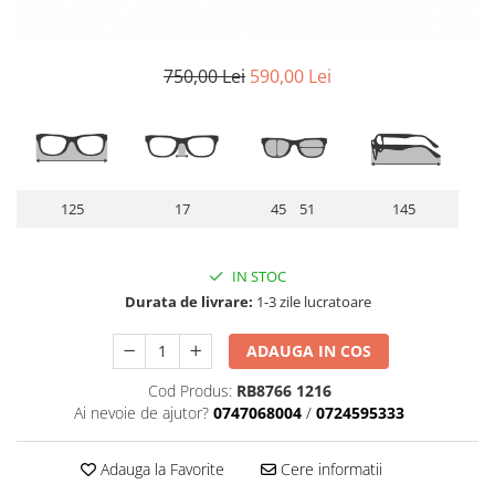
Lentile Subtiate
Patrati
Lentile 1.60
Cat Eye
Lentile 1.67
Butterfly
750,00 Lei
590,00 Lei
Lentile 1.70
Supradimensionati
Lentile 1.74
Browline
Lentile 1.76 AS
Dreptunghiulari
Lentile Heliomate ( Fotocromatice
Ovali
)
125
17
45 51
145
Polygonal
Lentile De Soare cu Dioptrii sau
Trapez
Fara
Material
IN STOC
Lentile cu Antireflex
Durata de livrare:
1-3 zile lucratoare
Plastic + Acetat
Lentile Bifocale
Metal
ADAUGA IN COS
Lentile Prismatice ( Pentru
Titan
Strabism )
Cod Produs:
RB8766 1216
Silicon
Ai nevoie de ajutor?
0747068004
/
0724595333
Lentile destinate Conducatorilor
Lemn
Auto
Aur
Adauga la Favorite
Cere informatii
ESSILOR Stellest
Acetat / Carbon