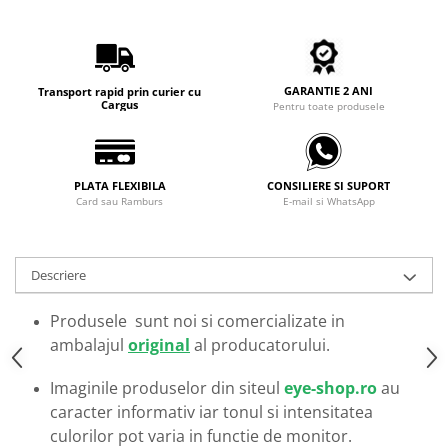
Carbon / Metal
Metal ( Aluminum )
Metal + Plastic
Titan + Aur
GARANTIE 2 ANI
Transport rapid prin curier cu
Cargus
Pentru toate produsele
Titan + silicon
Ultem
Brand
PLATA FLEXIBILA
CONSILIERE SI SUPORT
Ana Hickmann
Card sau Ramburs
E-mail si WhatsApp
Ben.X
Blumarine
Descriere
Carolina Herrera
Cazal
Produsele sunt noi si comercializate in
CK
ambalajul
original
al producatorului.
Converse
Cubista
Imaginile produselor din siteul
eye-shop.ro
au
Diesel
caracter informativ iar tonul si intensitatea
Dunhill
culorilor pot varia in functie de monitor.