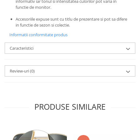
informativ iar tonul si intensitatea culorilor pot varia in
Emporio Armani
functie de monitor.
Escada
Accesoriile expuse sunt cu titlu de prezentare si pot sa difere
Furla
in functie de sezon si colectie.
Gucci
Informatii conformitate produs
Guess
Hackett London
Caracteristici
Hugo Boss
J.F.Rey
Jaguar
Review-uri
(0)
Jean Louis Bertier
Just Cavalli
Miraflex
Mondoo
PRODUSE SIMILARE
Montblanc
Moonlight
Nina Ricci
Ocean