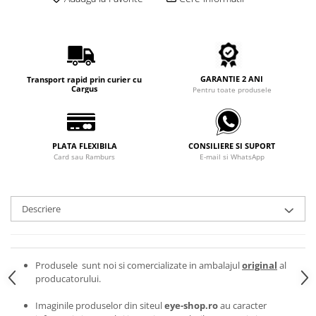
Carbon / Metal
Metal ( Aluminum )
Metal + Plastic
Titan + Aur
GARANTIE 2 ANI
Transport rapid prin curier cu
Titan + silicon
Cargus
Pentru toate produsele
Ultem
Brand
Ana Hickmann
PLATA FLEXIBILA
CONSILIERE SI SUPORT
Card sau Ramburs
E-mail si WhatsApp
Ben.X
Blumarine
Carolina Herrera
Descriere
Cazal
CK
Converse
Produsele sunt noi si comercializate in ambalajul
original
al
Cubista
producatorului.
Diesel
Dunhill
Imaginile produselor din siteul
eye-shop.ro
au caracter