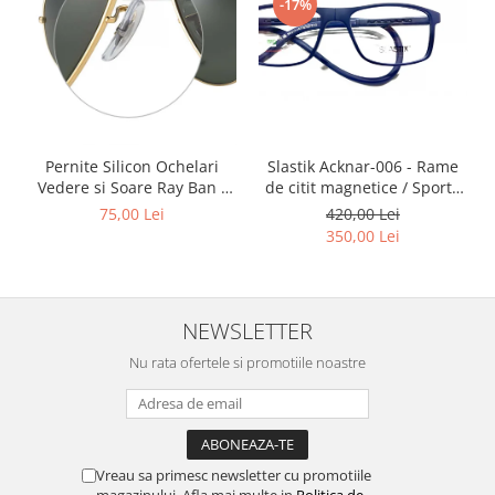
-17%
Point
Polaroid
Police
Porsche Design
Puma
Ray Ban
Slastik Acknar-006 - Rame
Pernite Silicon Ochelari
Romeo Careye
de citit magnetice / Sport /
Vedere si Soare Ray Ban -
Silhouette
Rame Ochelari de Vedere
Ray Ban Nose Pads -
420,00 Lei
75,00 Lei
Slastik
Slastik
350,00 Lei
Stepper Titan
Sunfire
Swarovski
NEWSLETTER
Titanflex
Nu rata ofertele si promotiile noastre
TOUS
Versace
Vogue
Zeiss
Vreau sa primesc newsletter cu promotiile
magazinului. Afla mai multe in
Politica de