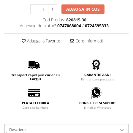
Carbon / Metal
ADAUGA IN COS
Metal ( Aluminum )
Metal + Plastic
Cod Produs:
820815 30
Ai nevoie de ajutor?
0747068004
/
0724595333
Titan + Aur
Titan + silicon
Adauga la Favorite
Cere informatii
Ultem
Brand
Ana Hickmann
Ben.X
Blumarine
GARANTIE 2 ANI
Transport rapid prin curier cu
Cargus
Pentru toate produsele
Carolina Herrera
Cazal
CK
PLATA FLEXIBILA
CONSILIERE SI SUPORT
Converse
Card sau Ramburs
E-mail si WhatsApp
Cubista
Diesel
Dunhill
Descriere