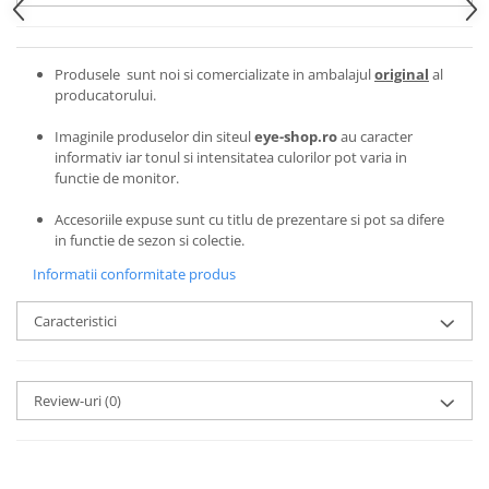
Emporio Armani
Escada
Furla
Produsele sunt noi si comercializate in ambalajul
original
al
producatorului.
Gucci
Guess
Imaginile produselor din siteul
eye-shop.ro
au caracter
Hackett London
informativ iar tonul si intensitatea culorilor pot varia in
functie de monitor.
Hugo Boss
J.F.Rey
Accesoriile expuse sunt cu titlu de prezentare si pot sa difere
Jaguar
in functie de sezon si colectie.
Jean Louis Bertier
Informatii conformitate produs
Just Cavalli
Caracteristici
Miraflex
Mondoo
Montblanc
Review-uri
(0)
Moonlight
Nina Ricci
Ocean