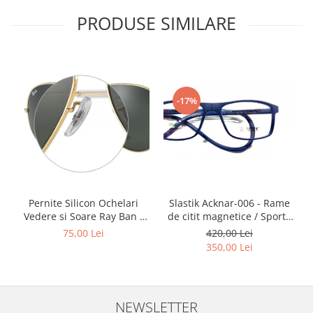
Point
PRODUSE SIMILARE
Polaroid
Police
Porsche Design
Puma
Ray Ban
-17%
Romeo Careye
Silhouette
Slastik
Stepper Titan
Sunfire
Slastik Acknar-006 - Rame
Pernite Silicon Ochelari
Swarovski
de citit magnetice / Sport /
Vedere si Soare Ray Ban -
Titanflex
Rame Ochelari de Vedere
Ray Ban Nose Pads -
420,00 Lei
75,00 Lei
TOUS
Slastik
350,00 Lei
Versace
Vogue
Zeiss
NEWSLETTER