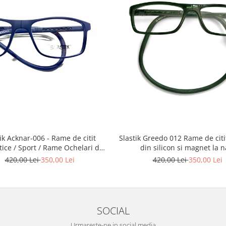
Slastik Greedo 012 Rame de citit cu snur
Acknar-006 - Rame de citit
din silicon si magnet la n
ice / Sport / Rame Ochelari de
Vedere Slastik
420,00 Lei
350,00 Lei
420,00 Lei
350,00 Lei
SOCIAL
Urmareste-ne in social media