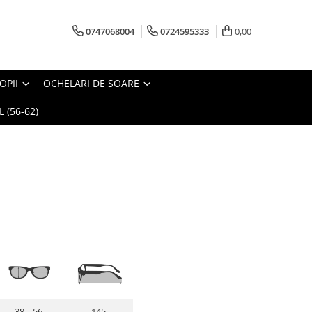
0747068004
0724595333
0,00
OPII
OCHELARI DE SOARE
 (56-62)
38 56
145