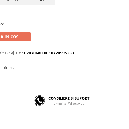
are
A IN COS
oie de ajutor?
0747068004
/
0724595333
informatii
A
CONSILIERE SI SUPORT
E-mail si WhatsApp