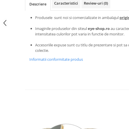
Carbon / Metal
Caracteristici
Review-uri
(0)
Descriere
Metal ( Aluminum )
Produsele sunt noi si comercializate in ambalajul
origi
Metal + Plastic
Titan + Aur
Imaginile produselor din siteul
eye-shop.ro
au caracter
Titan + silicon
intensitatea culorilor pot varia in functie de monitor.
Ultem
Accesoriile expuse sunt cu titlu de prezentare si pot sa d
Brand
colectie.
Ana Hickmann
Informatii conformitate produs
Ben.X
Blumarine
Carolina Herrera
Cazal
CK
Converse
Cubista
Diesel
Dunhill