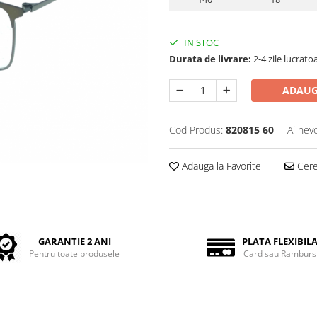
IN STOC
Durata de livrare:
2-4 zile lucrato
ADAUG
Cod Produs:
820815 60
Ai nev
Adauga la Favorite
Cere 
GARANTIE 2 ANI
PLATA FLEXIBIL
Pentru toate produsele
Card sau Ramburs