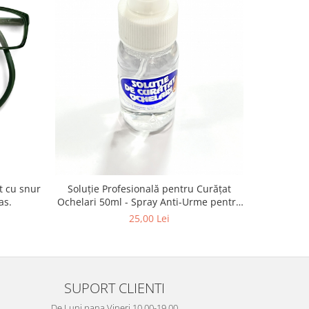
-13%
Vogue VO
Soluție Profesională pentru Curățat
as.
Ochelari 50ml - Spray Anti-Urme pentru
Lentile, Ecrane și Optică 50ml
4
25,00 Lei
SUPORT CLIENTI
De Luni pana Vineri 10.00-19.00