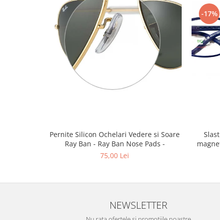
Emporio Armani
-17%
Escada
Furla
Gucci
Guess
Hackett London
Hugo Boss
J.F.Rey
Jaguar
Jean Louis Bertier
Just Cavalli
Pernite Silicon Ochelari Vedere si Soare
Slastik 
Ray Ban - Ray Ban Nose Pads -
magnet
Miraflex
75,00 Lei
Mondoo
Montblanc
Moonlight
Nina Ricci
NEWSLETTER
Ocean
Nu rata ofertele si promotiile noastre