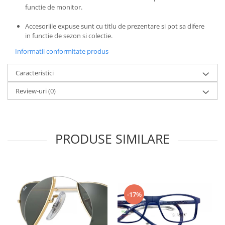
Emporio Armani
functie de monitor.
Escada
Accesoriile expuse sunt cu titlu de prezentare si pot sa difere
Furla
in functie de sezon si colectie.
Gucci
Informatii conformitate produs
Guess
Hackett London
Caracteristici
Hugo Boss
Review-uri
(0)
J.F.Rey
Jaguar
Jean Louis Bertier
PRODUSE SIMILARE
Just Cavalli
Miraflex
Mondoo
Montblanc
Moonlight
-17%
Nina Ricci
Ocean