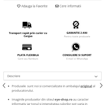
Carbon / Metal
Adauga la Favorite
Cere informatii
Metal ( Aluminum )
Metal + Plastic
Titan + Aur
Titan + silicon
GARANTIE 2 ANI
Ultem
Transport rapid prin curier cu
Cargus
Pentru toate produsele
Brand
Ana Hickmann
Ben.X
PLATA FLEXIBILA
CONSILIERE SI SUPORT
Blumarine
Card sau Ramburs
E-mail si WhatsApp
Carolina Herrera
Cazal
Descriere
CK
Converse
Produsele sunt noi si comercializate in ambalajul
original
al
Cubista
producatorului.
Diesel
Imaginile produselor din siteul
eye-shop.ro
au caracter
Dunhill
informativ iar tonul si intensitatea culorilor pot varia in