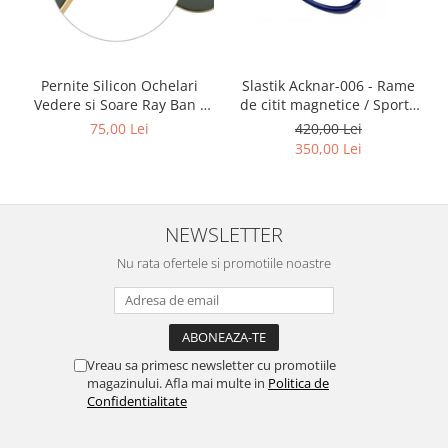
Point
Polaroid
Police
Porsche Design
Slastik Acknar-006 - Rame
Pernite Silicon Ochelari
de citit magnetice / Sport /
Vedere si Soare Ray Ban -
Puma
Rame Ochelari de Vedere
Ray Ban Nose Pads -
420,00 Lei
75,00 Lei
Ray Ban
Slastik
350,00 Lei
Romeo Careye
Silhouette
Slastik
NEWSLETTER
Stepper Titan
Nu rata ofertele si promotiile noastre
Sunfire
Swarovski
Titanflex
TOUS
Vreau sa primesc newsletter cu promotiile
Versace
magazinului. Afla mai multe in
Politica de
Vogue
Confidentialitate
Zeiss