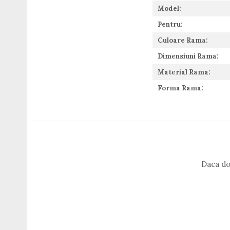
Guess
Model:
Hackett London
Pentru:
Hugo Boss
Culoare Rama:
J.F.Rey
Jaguar
Dimensiuni Rama:
Jean Louis Bertier
Material Rama:
Just Cavalli
Forma Rama:
Miraflex
Mondoo
Montblanc
Moonlight
Nina Ricci
Ocean
Daca do
Point
Polaroid
Police
Porsche Design
Puma
Ray Ban