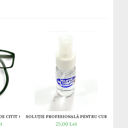
-13
T / RAME OCHELARI DE VEDERE SLASTIK
GREEDO 012 RAME DE CITIT CU SNUR DIN SILICON SI MAGNET LA NAS.
i
25,00 Lei