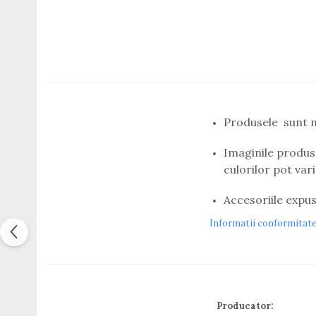
Titan + Aur
Titan + silicon
Ultem
Brand
Ana Hickmann
Ben.X
Blumarine
Produsele sunt no
Carolina Herrera
Imaginile produse
Cazal
culorilor pot var
CK
Converse
Accesoriile expus
Cubista
Diesel
Informatii conformitat
Dunhill
Emporio Armani
Escada
Furla
Producator:
Gucci