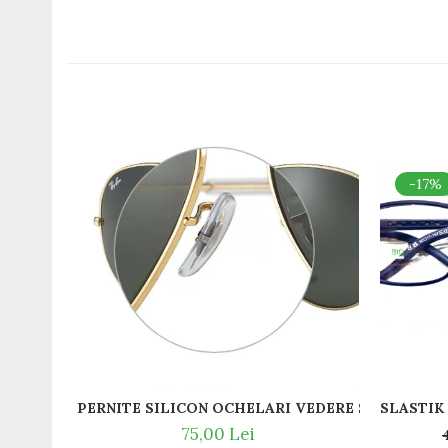
Romeo Careye
Silhouette
Slastik
Stepper Titan
Sunfire
Swarovski
Titanflex
-17%
TOUS
Versace
Vogue
Zeiss
PERNITE SILICON OCHELARI VEDERE SI SOARE RA
75,00 Lei