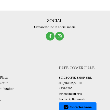
SOCIAL
Urmareste-ne in social media
DATE COMERCIALE
Plata
SC LEO EYE SHOP SRL
 Retur
J40/16492/2020
43396295
roduselor
Str Melinesti nr 8
Sector 4, Bucuresti
L
Contacteaza-ne