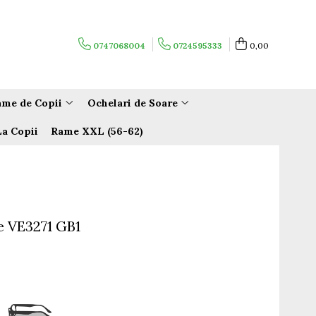
0747068004
0724595333
0,00
me de Copii
Ochelari de Soare
La Copii
Rame XXL (56-62)
e VE3271 GB1