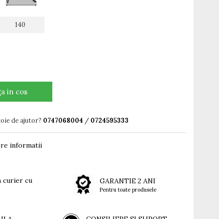
140
a in cos
voie de ajutor?
0747068004
/
0724595333
re informatii
 curier cu
GARANTIE 2 ANI
Pentru toate produsele