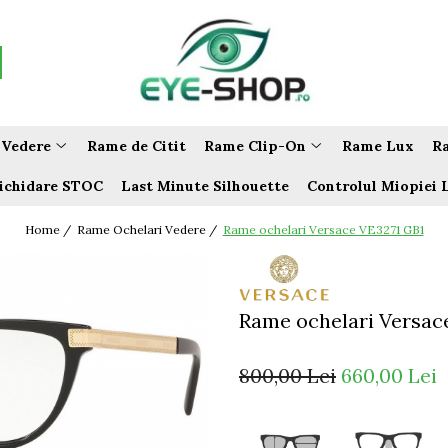
 Vedere
Rame de Citit
Rame Clip-On
Rame Lux
Ra
ichidare STOC
Last Minute Silhouette
Controlul Miopiei 
Home /
Rame Ochelari Vedere /
Rame ochelari Versace VE3271 GB1
Rame ochelari Versac
800,00 Lei
660,00 Lei