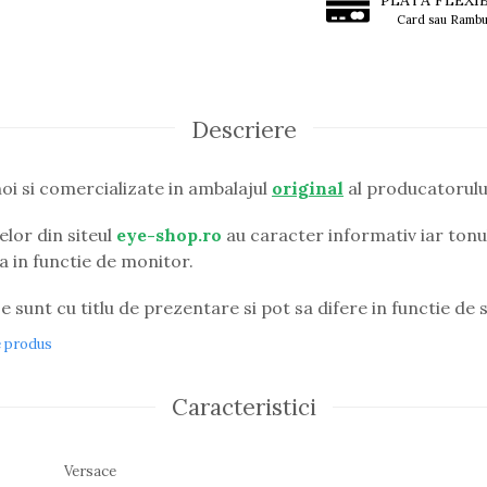
PLATA FLEXI
Card sau Rambu
Descriere
i si comercializate in ambalajul
original
al producatorulu
lor din siteul
eye-shop.ro
au caracter informativ iar tonul
ia in functie de monitor.
e sunt cu titlu de prezentare si pot sa difere in functie de s
e produs
Caracteristici
Versace