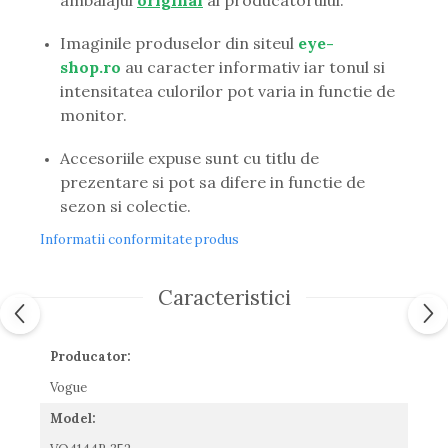
ambalajul
original
al producatorului.
Guess
Hackett London
Imaginile produselor din siteul
eye-
Hugo Boss
shop.ro
au caracter informativ iar tonul si
J.F.Rey
intensitatea culorilor pot varia in functie de
Jaguar
monitor.
Jean Louis Bertier
Just Cavalli
Accesoriile expuse sunt cu titlu de
Miraflex
prezentare si pot sa difere in functie de
Mondoo
sezon si colectie.
Montblanc
Informatii conformitate produs
Moonlight
Nina Ricci
Caracteristici
Ocean
Point
Polaroid
Producator:
Police
Vogue
Porsche Design
Model:
Puma
Ray Ban