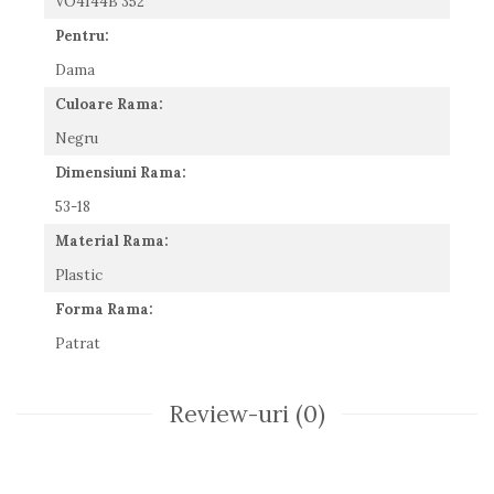
VO4144B 352
Romeo Careye
Pentru:
Silhouette
Dama
Slastik
Stepper Titan
Culoare Rama:
Sunfire
Negru
Swarovski
Dimensiuni Rama:
Titanflex
TOUS
53-18
Versace
Material Rama:
Vogue
Plastic
Zeiss
Forma Rama:
Patrat
Review-uri
(0)