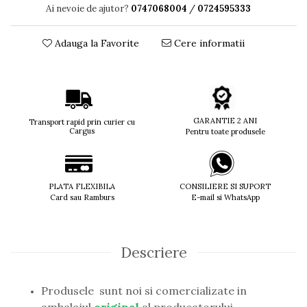
Ai nevoie de ajutor?
0747068004
/
0724595333
Titan + Aur
Titan + silicon
Adauga la Favorite
Cere informatii
Ultem
Brand
Ana Hickmann
Ben.X
Blumarine
GARANTIE 2 ANI
Transport rapid prin curier cu
Cargus
Pentru toate produsele
Carolina Herrera
Cazal
CK
Converse
PLATA FLEXIBILA
CONSILIERE SI SUPORT
Card sau Ramburs
E-mail si WhatsApp
Cubista
Diesel
Dunhill
Emporio Armani
Descriere
Escada
Furla
Produsele sunt noi si comercializate in
Gucci