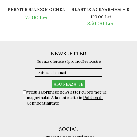
SLASTI
PERNITE SILICON OCHELARI VEDERE SI SOARE RAY BAN 
420,00 Lei
75,00 Lei
350,00 Lei
NEWSLETTER
Nu rata ofertele si promotiile noastre
Vreau sa primesc newsletter cu promotiile
magazinului. Afla mai multe in
Politica de
Confidentialitate
SOCIAL
Urmareste-ne in social media