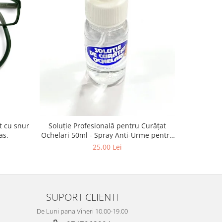
-13%
Vogue VO
Soluție Profesională pentru Curățat
as.
Ochelari 50ml - Spray Anti-Urme pentru
Lentile, Ecrane și Optică 50ml
4
25,00 Lei
SUPORT CLIENTI
De Luni pana Vineri 10.00-19.00