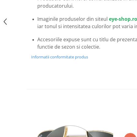
Carbon / Metal
producatorului.
Metal ( Aluminum )
Imaginile produselor din siteul
eye-shop.r
Metal + Plastic
iar tonul si intensitatea culorilor pot varia 
Titan + Aur
Titan + silicon
Accesoriile expuse sunt cu titlu de prezentar
Ultem
functie de sezon si colectie.
Brand
Informatii conformitate produs
Ana Hickmann
Ben.X
Blumarine
Carolina Herrera
Cazal
CK
Converse
Cubista
Diesel
Dunhill