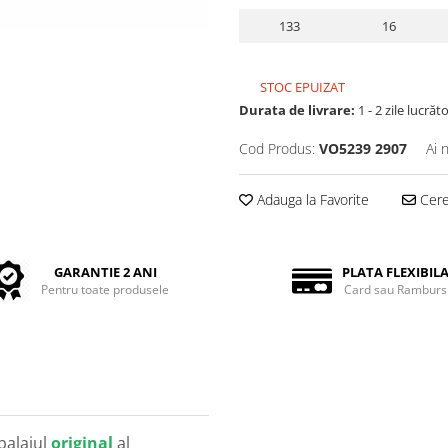
133
16
STOC EPUIZAT
Durata de livrare:
1 - 2 zile lucrăt
Cod Produs:
VO5239 2907
Ai 
Adauga la Favorite
Cere 
GARANTIE 2 ANI
PLATA FLEXIBIL
Pentru toate produsele
Card sau Ramburs
balajul
original
al