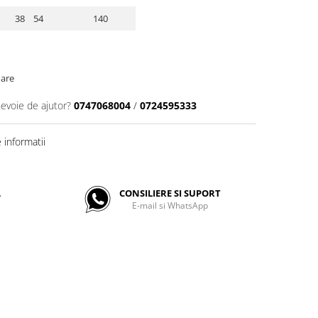
38 54
140
oare
nevoie de ajutor?
0747068004
/
0724595333
informatii
A
CONSILIERE SI SUPORT
E-mail si WhatsApp