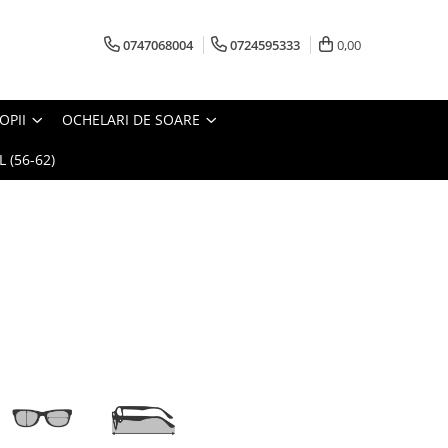
0747068004
0724595333
0,00
OPII
OCHELARI DE SOARE
 (56-62)