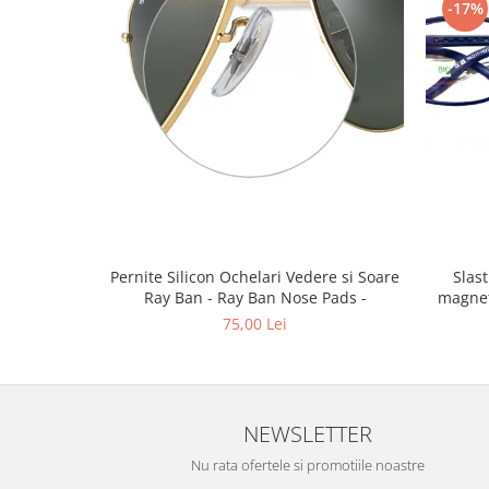
-17%
Emporio Armani
Escada
Furla
Gucci
Guess
Hackett London
Hugo Boss
J.F.Rey
Jaguar
Jean Louis Bertier
Pernite Silicon Ochelari Vedere si Soare
Slastik 
Just Cavalli
Ray Ban - Ray Ban Nose Pads -
magnet
Miraflex
75,00 Lei
Mondoo
Montblanc
Moonlight
NEWSLETTER
Nina Ricci
Ocean
Nu rata ofertele si promotiile noastre