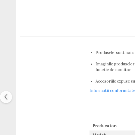
Titan + Aur
Titan + silicon
Ultem
Brand
Ana Hickmann
Ben.X
Blumarine
Produsele sunt noi s
Carolina Herrera
Imaginile produselor 
Cazal
functie de monitor.
CK
Converse
Accesoriile expuse sun
Cubista
Informatii conformitat
Diesel
Dunhill
Emporio Armani
Escada
Furla
Producator:
Gucci