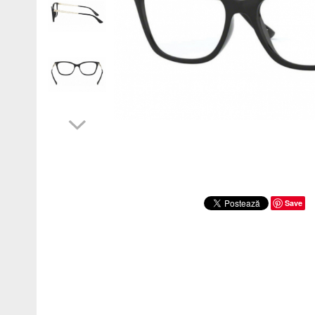
Lentile 1.60
Cat Eye
Lentile 1.67
Butterfly
Lentile 1.70
Supradimensionati
Lentile 1.74
Browline
Lentile 1.76 AS
Dreptunghiulari
Lentile Heliomate ( Fotocromatice )
Ovali
Lentile De Soare cu Dioptrii sau
Polygonal
Fara
Trapez
Lentile cu Antireflex
Material
Lentile Bifocale
Plastic + Acetat
Metal
Lentile Prismatice ( Pentru
Strabism )
Titan
Save
Silicon
Lentile destinate Conducatorilor
Auto
Lemn
ESSILOR Stellest
Aur
Acetat / Carbon
Carbon / Metal
Metal ( Aluminum )
Metal + Plastic