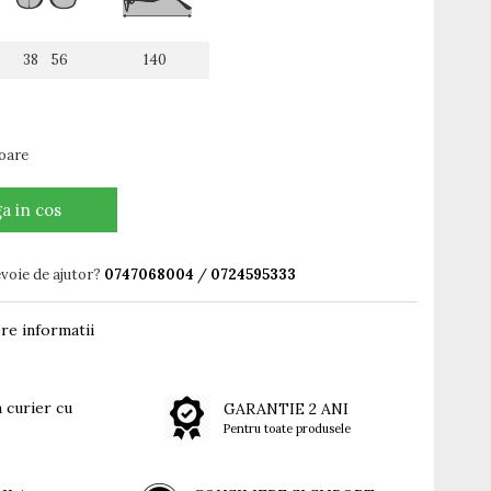
38 56
140
toare
a in cos
evoie de ajutor?
0747068004
/
0724595333
re informatii
 curier cu
GARANTIE 2 ANI
Pentru toate produsele