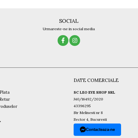
SOCIAL
Urmareste-ne in social media
DATE COMERCIALE
Plata
SC LEO EYE SHOP SRL
 Retur
J40/16492/2020
43396295
roduselor
Str Melinesti nr 8
Sector 4, Bucuresti
L
Contacteaza-ne