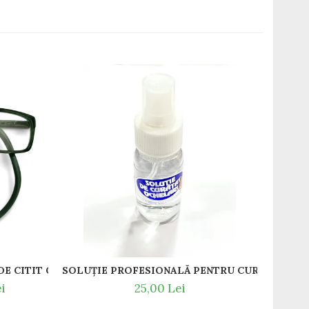
-13
T / RAME OCHELARI DE VEDERE SLASTIK
GREEDO 012 RAME DE CITIT CU SNUR DIN SILICON SI MAGNET LA NAS.
i
25,00 Lei