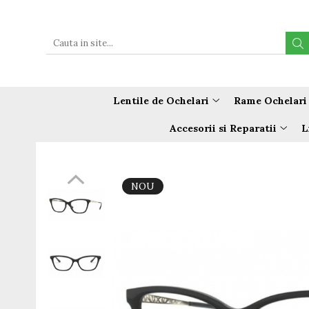
Lentile de Ochelari
Rame Ochelari Vedere
Rame Clip-On
Rame de Copii
Ochelari de Soare
Accesorii si Reparatii
Hoya MiYoSmart - Controlul
Gen
Brand
Rame MiraFlex - indestructibile
Brand
Reparatii / Piese Silhouette
Miopiei
Unisex
Ben.X
Rame Copii Puma
Dolce&Gabbana
Reparatii / Piese Ray Ban
Lentile de Ochelari
Rame Ochelari
Lentile Filtru Monitor ( Lumina
Dama
Dx Creative
Emporio Armani
Rame Copii Vogue
Reparatii Versace / Emporio
Albastra Violet )
Armani
Barbati
Emporio Armani
Porsche Design Soare
Accesorii si Reparatii
L
Rame cu Clip-On pentru copii
Lentile Premium 1.5
Copii
Jaguar ClipOn
Puma
Tocuri
Ray Ban Kids
Lentile Premium Subtiate 1.60
Tip Rama
Jean Louis Bertier
Ray Ban
Snururi
Lentile Premium Subtiate 1.67
Versace Kids
Mondoo
Titan Romeo
Rama Intreaga
NOU
Solutie Curatare
Lentile Premium Subtiate 1.70 AS
Ocean Ultem
Versace Soare
Rama cu Fir
Lentile Premium Subtiate 1.74
Alte accesorii
Point
Vogue
Fara rama
Lentile Progresive
Romeo Careye
Lavete MicroFibra Ochelari si
Forma
Foto/Video
Lentile Premium cu Camp Larg
ClipOn Barbati
Rectangular
Lentile Premium cu Camp Mediu
Lupe Optice
ClipOn Dama
Aviator (Pilot)
Lentile Economic
Rotunzi
Lentile Subtiate
Patrati