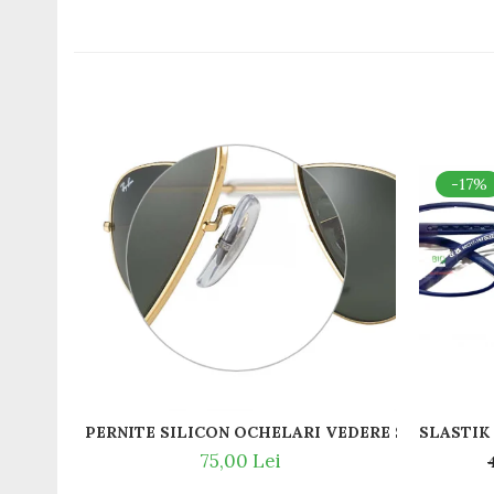
Romeo Careye
Silhouette
Slastik
Stepper Titan
Sunfire
Swarovski
Titanflex
-17%
TOUS
Versace
Vogue
Zeiss
PERNITE SILICON OCHELARI VEDERE SI SOARE RA
75,00 Lei