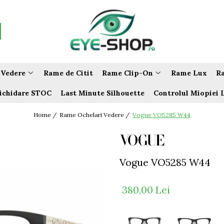
 Vedere
Rame de Citit
Rame Clip-On
Rame Lux
Ra
ichidare STOC
Last Minute Silhouette
Controlul Miopiei 
Home /
Rame Ochelari Vedere /
Vogue VO5285 W44
Vogue VO5285 W44
380,00 Lei