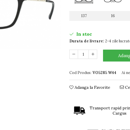
137
16
In stoc
Durata de livrare:
2-4 zile lucra
Adaug
Cod Produs:
VO5285 W44
Ai n
Adauga la Favorite
Ce
Transport rapid prin
Cargus