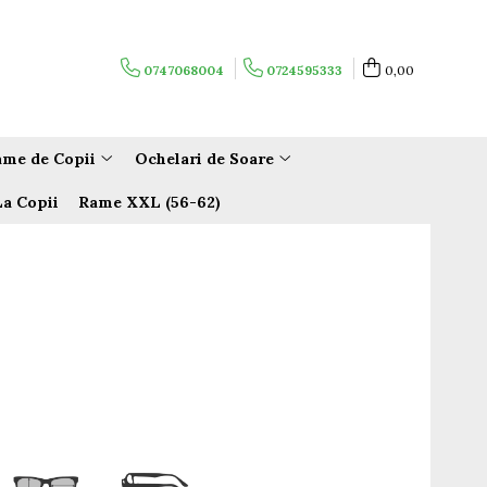
0747068004
0724595333
0,00
me de Copii
Ochelari de Soare
La Copii
Rame XXL (56-62)