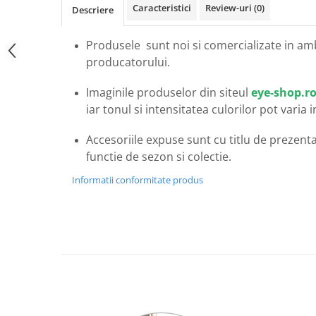
Carbon / Metal
Caracteristici
Review-uri
(0)
Descriere
Metal ( Aluminum )
Produsele sunt noi si comercializate in am
Metal + Plastic
producatorului.
Titan + Aur
Titan + silicon
Imaginile produselor din siteul
eye-shop.r
Ultem
iar tonul si intensitatea culorilor pot varia 
Brand
Accesoriile expuse sunt cu titlu de prezentar
Ana Hickmann
functie de sezon si colectie.
Ben.X
Blumarine
Informatii conformitate produs
Carolina Herrera
Cazal
CK
Converse
Cubista
Diesel
Dunhill