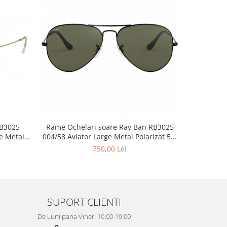
RB3025
Rame Ochelari soare Ray Ban RB3025
Rame Och
e Metal
004/58 Aviator Large Metal Polarizat 58-
181/71 
14-135
750,00 Lei
SUPORT CLIENTI
De Luni pana Vineri 10.00-19.00