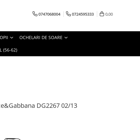
0747068004
0724595333
0,00
OPII
OCHELARI DE SOARE
 (56-62)
lce&Gabbana DG2267 02/13