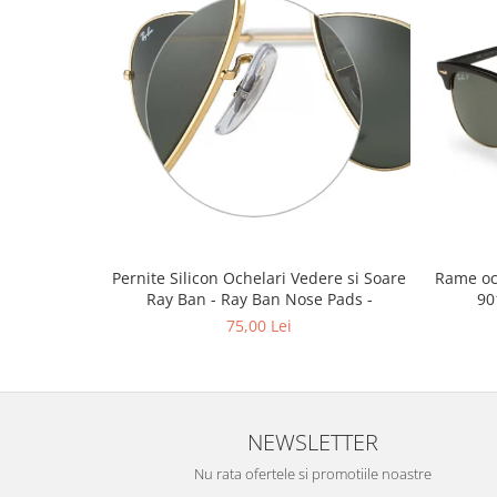
Emporio Armani
Escada
Furla
Gucci
Guess
Hackett London
Hugo Boss
J.F.Rey
Jaguar
Jean Louis Bertier
Pernite Silicon Ochelari Vedere si Soare
Rame oc
Ray Ban - Ray Ban Nose Pads -
90
Just Cavalli
75,00 Lei
Miraflex
Mondoo
Montblanc
Moonlight
NEWSLETTER
Nina Ricci
Ocean
Nu rata ofertele si promotiile noastre