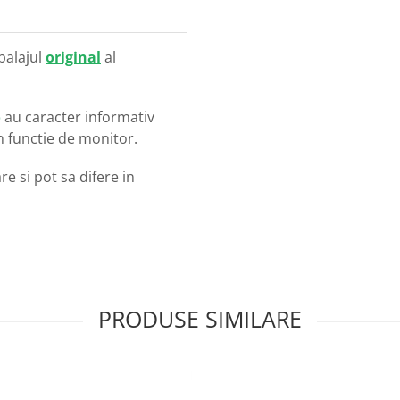
balajul
original
al
o
au caracter informativ
in functie de monitor.
e si pot sa difere in
PRODUSE SIMILARE