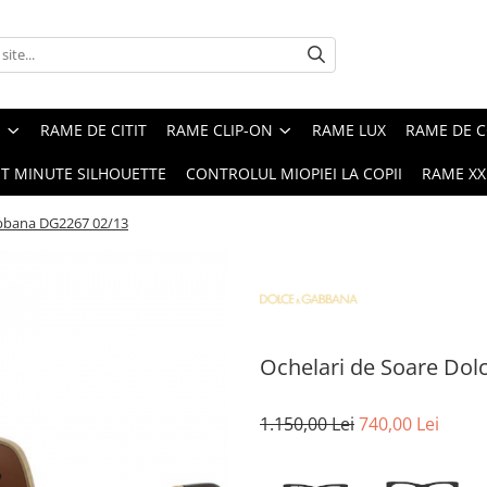
E
RAME DE CITIT
RAME CLIP-ON
RAME LUX
RAME DE C
ST MINUTE SILHOUETTE
CONTROLUL MIOPIEI LA COPII
RAME XXL
abbana DG2267 02/13
Ochelari de Soare Do
1.150,00 Lei
740,00 Lei