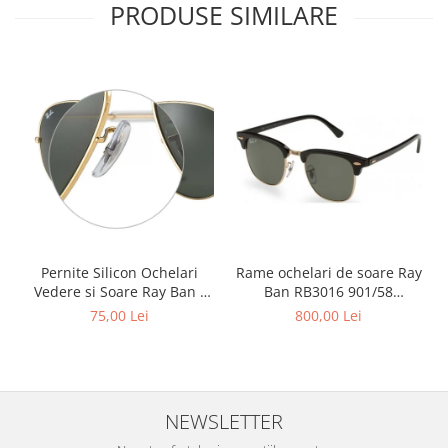
Point
PRODUSE SIMILARE
Polaroid
Police
Porsche Design
Puma
Ray Ban
Romeo Careye
Silhouette
Slastik
Stepper Titan
Sunfire
Pernite Silicon Ochelari
Rame ochelari de soare Ray
Swarovski
Vedere si Soare Ray Ban -
Ban RB3016 901/58
Ray Ban Nose Pads -
Clubmaster Polarizati
75,00 Lei
800,00 Lei
Titanflex
TOUS
Versace
Vogue
NEWSLETTER
Zeiss