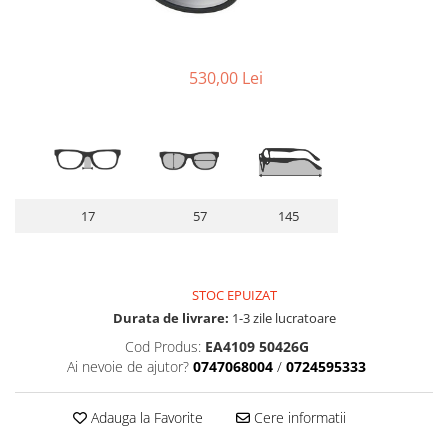
Lentile Subtiate
Patrati
Lentile 1.60
Cat Eye
Lentile 1.67
Butterfly
530,00 Lei
Lentile 1.70
Supradimensionati
Lentile 1.74
Browline
Lentile 1.76 AS
Dreptunghiulari
Lentile Heliomate ( Fotocromatice
Ovali
)
Polygonal
Lentile De Soare cu Dioptrii sau
17
57
145
Trapez
Fara
Material
Lentile cu Antireflex
Plastic + Acetat
Lentile Bifocale
STOC EPUIZAT
Metal
Durata de livrare:
1-3 zile lucratoare
Lentile Prismatice ( Pentru
Titan
Strabism )
Cod Produs:
EA4109 50426G
Silicon
Ai nevoie de ajutor?
0747068004
/
0724595333
Lentile destinate Conducatorilor
Lemn
Auto
Aur
Adauga la Favorite
Cere informatii
ESSILOR Stellest
Acetat / Carbon