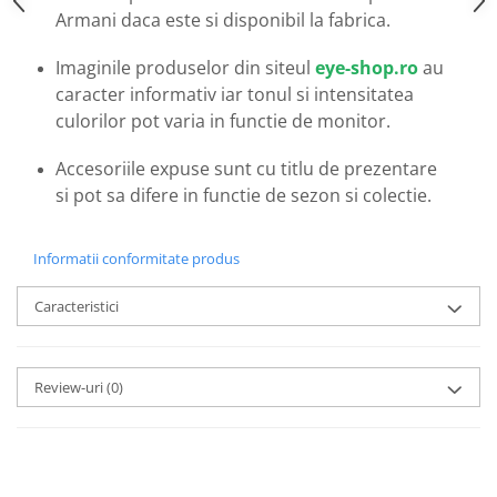
Emporio Armani
Armani daca este si disponibil la fabrica.
Escada
Imaginile produselor din siteul
eye-shop.ro
au
Furla
caracter informativ iar tonul si intensitatea
Gucci
culorilor pot varia in functie de monitor.
Guess
Hackett London
Accesoriile expuse sunt cu titlu de prezentare
Hugo Boss
si pot sa difere in functie de sezon si colectie.
J.F.Rey
Jaguar
Informatii conformitate produs
Jean Louis Bertier
Just Cavalli
Caracteristici
Miraflex
Mondoo
Montblanc
Review-uri
(0)
Moonlight
Nina Ricci
Ocean