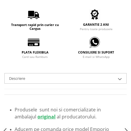
Carbon / Metal
Metal ( Aluminum )
Metal + Plastic
GARANTIE 2 ANI
Transport rapid prin curier cu
Titan + Aur
Cargus
Pentru toate produsele
Titan + silicon
Ultem
Brand
PLATA FLEXIBILA
CONSILIERE SI SUPORT
Card sau Ramburs
E-mail si WhatsApp
Ana Hickmann
Ben.X
Blumarine
Descriere
Carolina Herrera
Cazal
CK
Converse
Produsele sunt noi si comercializate in
Cubista
ambalajul
original
al producatorului.
Diesel
Dunhill
Aducem pe comanda orice model Emporio