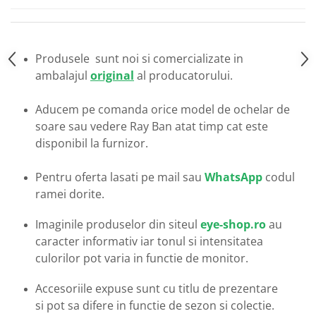
Emporio Armani
Escada
Furla
Produsele sunt noi si comercializate in
Gucci
ambalajul
original
al producatorului.
Guess
Hackett London
Aducem pe comanda orice model de ochelar de
Hugo Boss
soare sau vedere Ray Ban atat timp cat este
J.F.Rey
disponibil la furnizor.
Jaguar
Jean Louis Bertier
Pentru oferta lasati pe mail sau
WhatsApp
codul
Just Cavalli
ramei dorite.
Miraflex
Imaginile produselor din siteul
eye-shop.ro
au
Mondoo
caracter informativ iar tonul si intensitatea
Montblanc
culorilor pot varia in functie de monitor.
Moonlight
Nina Ricci
Accesoriile expuse sunt cu titlu de prezentare
Ocean
si pot sa difere in functie de sezon si colectie.