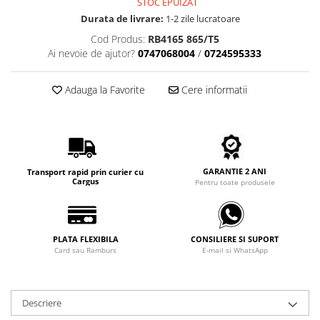
STOC EPUIZAT
Carbon / Metal
Durata de livrare:
1-2 zile lucratoare
Metal ( Aluminum )
Cod Produs:
RB4165 865/T5
Metal + Plastic
Ai nevoie de ajutor?
0747068004
/
0724595333
Titan + Aur
Titan + silicon
Adauga la Favorite
Cere informatii
Ultem
Brand
Ana Hickmann
Ben.X
GARANTIE 2 ANI
Transport rapid prin curier cu
Blumarine
Cargus
Pentru toate produsele
Carolina Herrera
Cazal
CK
PLATA FLEXIBILA
CONSILIERE SI SUPORT
Card sau Ramburs
E-mail si WhatsApp
Converse
Cubista
Diesel
Descriere
Dunhill