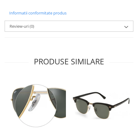
Point
Polaroid
Informatii conformitate produs
Police
Porsche Design
Review-uri
(0)
Puma
Ray Ban
Romeo Careye
Silhouette
PRODUSE SIMILARE
Slastik
Stepper Titan
Sunfire
Swarovski
Titanflex
TOUS
Versace
Vogue
Zeiss