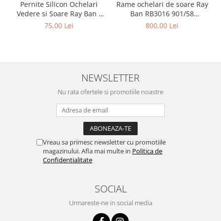
Pernite Silicon Ochelari
Rame ochelari de soare Ray
Vedere si Soare Ray Ban -
Ban RB3016 901/58
Ray Ban Nose Pads -
Clubmaster Polarizati
75,00 Lei
800,00 Lei
NEWSLETTER
Nu rata ofertele si promotiile noastre
Vreau sa primesc newsletter cu promotiile
magazinului. Afla mai multe in
Politica de
Confidentialitate
SOCIAL
Urmareste-ne in social media