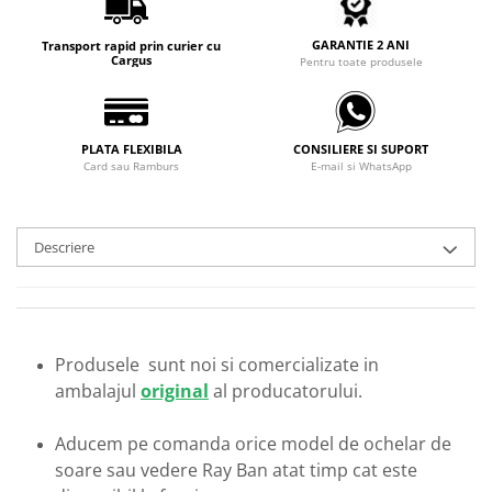
Carbon / Metal
Metal ( Aluminum )
GARANTIE 2 ANI
Transport rapid prin curier cu
Cargus
Pentru toate produsele
Metal + Plastic
Titan + Aur
Titan + silicon
PLATA FLEXIBILA
CONSILIERE SI SUPORT
Ultem
Card sau Ramburs
E-mail si WhatsApp
Brand
Ana Hickmann
Ben.X
Descriere
Blumarine
Carolina Herrera
Cazal
CK
Produsele sunt noi si comercializate in
ambalajul
original
al producatorului.
Converse
Cubista
Aducem pe comanda orice model de ochelar de
Diesel
soare sau vedere Ray Ban atat timp cat este
Dunhill