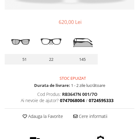
Lentile Subtiate
Patrati
Lentile 1.60
Cat Eye
Lentile 1.67
Butterfly
620,00 Lei
Lentile 1.70
Supradimensionati
Lentile 1.74
Browline
Lentile 1.76 AS
Dreptunghiulari
Lentile Heliomate ( Fotocromatice
Ovali
)
51
22
145
Polygonal
Lentile De Soare cu Dioptrii sau
Trapez
Fara
Material
STOC EPUIZAT
Lentile cu Antireflex
Durata de livrare:
1 - 2 zile lucrătoare
Plastic + Acetat
Lentile Bifocale
Cod Produs:
RB3647N 001/7O
Metal
Ai nevoie de ajutor?
0747068004
/
0724595333
Lentile Prismatice ( Pentru
Titan
Strabism )
Silicon
Adauga la Favorite
Cere informatii
Lentile destinate Conducatorilor
Lemn
Auto
Aur
ESSILOR Stellest
Acetat / Carbon