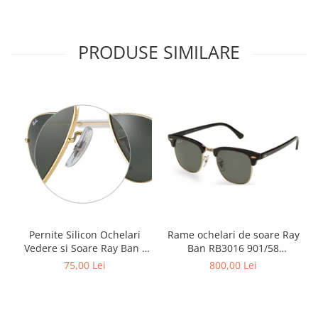
Point
Polaroid
Police
PRODUSE SIMILARE
Porsche Design
Puma
Ray Ban
Romeo Careye
Silhouette
Slastik
Stepper Titan
Sunfire
Swarovski
Titanflex
Pernite Silicon Ochelari
Rame ochelari de soare Ray
TOUS
Vedere si Soare Ray Ban -
Ban RB3016 901/58
Ray Ban Nose Pads -
Clubmaster Polarizati
Versace
75,00 Lei
800,00 Lei
Vogue
Zeiss