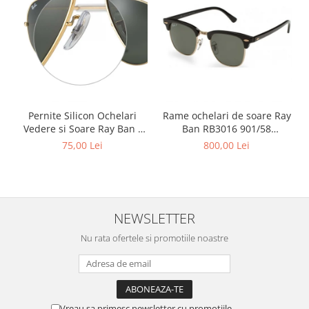
Point
Polaroid
Police
Porsche Design
Puma
Ray Ban
Romeo Careye
Pernite Silicon Ochelari
Rame ochelari de soare Ray
Silhouette
Vedere si Soare Ray Ban -
Ban RB3016 901/58
Ray Ban Nose Pads -
Clubmaster Polarizati
75,00 Lei
800,00 Lei
Slastik
Stepper Titan
Sunfire
Swarovski
NEWSLETTER
Titanflex
TOUS
Nu rata ofertele si promotiile noastre
Versace
Vogue
Zeiss
Vreau sa primesc newsletter cu promotiile