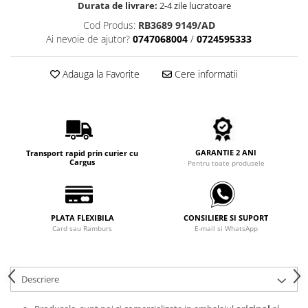
Durata de livrare:
2-4 zile lucratoare
Carbon / Metal
Cod Produs:
RB3689 9149/AD
Metal ( Aluminum )
Ai nevoie de ajutor?
0747068004
/
0724595333
Metal + Plastic
Titan + Aur
Adauga la Favorite
Cere informatii
Titan + silicon
Ultem
Brand
Ana Hickmann
GARANTIE 2 ANI
Ben.X
Transport rapid prin curier cu
Cargus
Pentru toate produsele
Blumarine
Carolina Herrera
Cazal
PLATA FLEXIBILA
CONSILIERE SI SUPORT
CK
Card sau Ramburs
E-mail si WhatsApp
Converse
Cubista
Diesel
Descriere
Dunhill