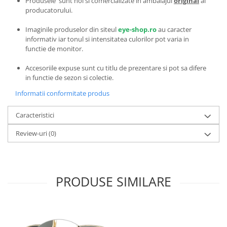
Produsele sunt noi si comercializate in ambalajul
original
al
Emporio Armani
producatorului.
Escada
Imaginile produselor din siteul
eye-shop.ro
au caracter
Furla
informativ iar tonul si intensitatea culorilor pot varia in
Gucci
functie de monitor.
Guess
Accesoriile expuse sunt cu titlu de prezentare si pot sa difere
Hackett London
in functie de sezon si colectie.
Hugo Boss
Informatii conformitate produs
J.F.Rey
Jaguar
Caracteristici
Jean Louis Bertier
Review-uri
(0)
Just Cavalli
Miraflex
Mondoo
Montblanc
PRODUSE SIMILARE
Moonlight
Nina Ricci
Ocean