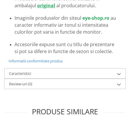
Emporio Armani
ambalajul
original
al producatorului.
Escada
Imaginile produselor din siteul
eye-shop.ro
au
Furla
caracter informativ iar tonul si intensitatea
Gucci
culorilor pot varia in functie de monitor.
Guess
Hackett London
Accesoriile expuse sunt cu titlu de prezentare
Hugo Boss
si pot sa difere in functie de sezon si colectie.
J.F.Rey
Informatii conformitate produs
Jaguar
Jean Louis Bertier
Caracteristici
Just Cavalli
Review-uri
(0)
Miraflex
Mondoo
Montblanc
Moonlight
PRODUSE SIMILARE
Nina Ricci
Ocean