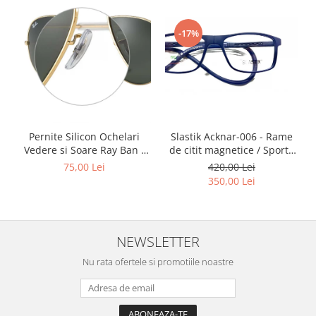
Point
Polaroid
-17%
Police
Porsche Design
Puma
Ray Ban
Romeo Careye
Silhouette
Slastik Acknar-006 - Rame
Pernite Silicon Ochelari
de citit magnetice / Sport /
Slastik
Vedere si Soare Ray Ban -
Rame Ochelari de Vedere
Ray Ban Nose Pads -
420,00 Lei
75,00 Lei
Stepper Titan
Slastik
350,00 Lei
Sunfire
Swarovski
Titanflex
NEWSLETTER
TOUS
Versace
Nu rata ofertele si promotiile noastre
Vogue
Zeiss