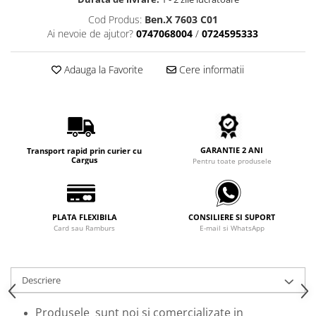
Carbon / Metal
Cod Produs:
Ben.X 7603 C01
Metal ( Aluminum )
Ai nevoie de ajutor?
0747068004
/
0724595333
Metal + Plastic
Titan + Aur
Adauga la Favorite
Cere informatii
Titan + silicon
Ultem
Brand
Ana Hickmann
GARANTIE 2 ANI
Transport rapid prin curier cu
Ben.X
Cargus
Pentru toate produsele
Blumarine
Carolina Herrera
Cazal
PLATA FLEXIBILA
CONSILIERE SI SUPORT
Card sau Ramburs
E-mail si WhatsApp
CK
Converse
Cubista
Descriere
Diesel
Dunhill
Produsele sunt noi si comercializate in