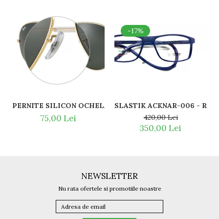
-17%
SLASTI
PERNITE SILICON OCHELARI VEDERE SI SOARE RAY BAN 
420,00 Lei
75,00 Lei
350,00 Lei
NEWSLETTER
Nu rata ofertele si promotiile noastre