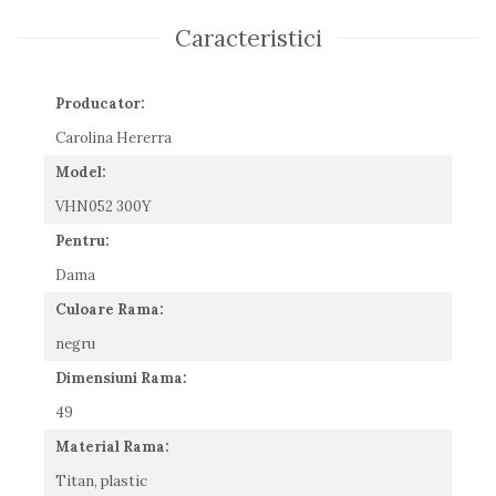
Romeo Careye
Caracteristici
Silhouette
Slastik
Stepper Titan
Producator:
Sunfire
Carolina Hererra
Swarovski
Model:
Titanflex
VHN052 300Y
TOUS
Versace
Pentru:
Vogue
Dama
Zeiss
Culoare Rama:
negru
Dimensiuni Rama:
49
Material Rama:
Titan, plastic