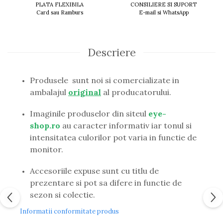
PLATA FLEXIBILA
CONSILIERE SI SUPORT
Guess
Card sau Ramburs
E-mail si WhatsApp
Hackett London
Hugo Boss
J.F.Rey
Descriere
Jaguar
Jean Louis Bertier
Just Cavalli
Produsele sunt noi si comercializate in
Miraflex
ambalajul
original
al producatorului.
Mondoo
Imaginile produselor din siteul
eye-
Montblanc
shop.ro
au caracter informativ iar tonul si
Moonlight
intensitatea culorilor pot varia in functie de
Nina Ricci
monitor.
Ocean
Point
Accesoriile expuse sunt cu titlu de
Polaroid
prezentare si pot sa difere in functie de
Police
sezon si colectie.
Porsche Design
Puma
Informatii conformitate produs
Ray Ban