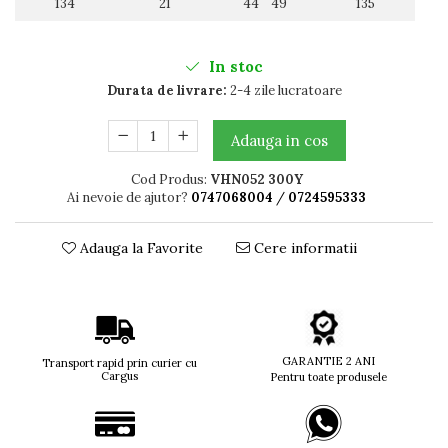
134
21
44 49
135
Titan + Aur
Titan + silicon
In stoc
Ultem
Durata de livrare:
2-4 zile lucratoare
Brand
Ana Hickmann
Adauga in cos
Ben.X
Blumarine
Cod Produs:
VHN052 300Y
Carolina Herrera
Ai nevoie de ajutor?
0747068004
/
0724595333
Cazal
CK
Adauga la Favorite
Cere informatii
Converse
Cubista
Diesel
Dunhill
GARANTIE 2 ANI
Emporio Armani
Transport rapid prin curier cu
Cargus
Pentru toate produsele
Escada
Furla
Gucci