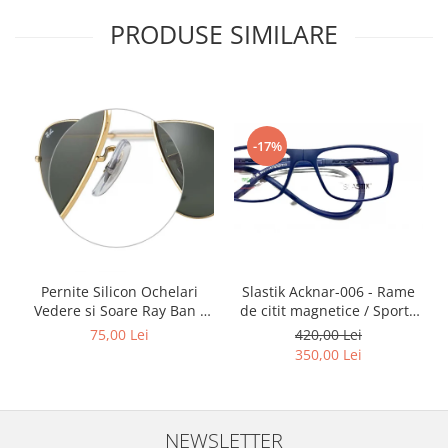
Point
PRODUSE SIMILARE
Polaroid
Police
Porsche Design
Puma
Ray Ban
-17%
Romeo Careye
Silhouette
Slastik
Stepper Titan
Sunfire
Swarovski
Slastik Acknar-006 - Rame
Pernite Silicon Ochelari
de citit magnetice / Sport /
Vedere si Soare Ray Ban -
Titanflex
Rame Ochelari de Vedere
Ray Ban Nose Pads -
420,00 Lei
75,00 Lei
TOUS
Slastik
350,00 Lei
Versace
Vogue
Zeiss
NEWSLETTER