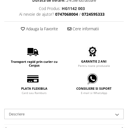
Durata de livrare:
2-4 zile lucratoare
Carbon / Metal
Cod Produs:
HG1142 003
Metal ( Aluminum )
Ai nevoie de ajutor?
0747068004
/
0724595333
Metal + Plastic
Titan + Aur
Adauga la Favorite
Cere informatii
Titan + silicon
Ultem
Brand
Ana Hickmann
GARANTIE 2 ANI
Transport rapid prin curier cu
Ben.X
Cargus
Pentru toate produsele
Blumarine
Carolina Herrera
Cazal
PLATA FLEXIBILA
CONSILIERE SI SUPORT
Card sau Ramburs
E-mail si WhatsApp
CK
Converse
Cubista
Descriere
Diesel
Dunhill