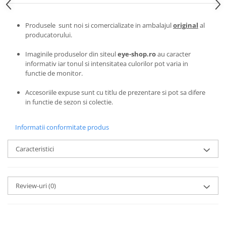
Emporio Armani
Escada
Produsele sunt noi si comercializate in ambalajul
original
al
Furla
producatorului.
Gucci
Imaginile produselor din siteul
eye-shop.ro
au caracter
Guess
informativ iar tonul si intensitatea culorilor pot varia in
Hackett London
functie de monitor.
Hugo Boss
Accesoriile expuse sunt cu titlu de prezentare si pot sa difere
J.F.Rey
in functie de sezon si colectie.
Jaguar
Jean Louis Bertier
Informatii conformitate produs
Just Cavalli
Caracteristici
Miraflex
Mondoo
Montblanc
Review-uri
(0)
Moonlight
Nina Ricci
Ocean