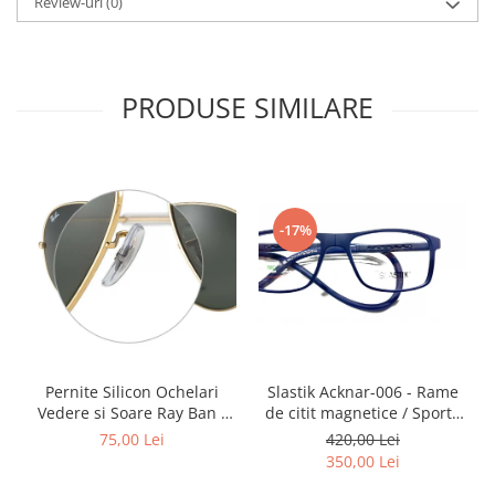
Review-uri
(0)
Point
Polaroid
Police
Porsche Design
PRODUSE SIMILARE
Puma
Ray Ban
Romeo Careye
Silhouette
-17%
Slastik
Stepper Titan
Sunfire
Swarovski
Titanflex
TOUS
Slastik Acknar-006 - Rame
Pernite Silicon Ochelari
Versace
de citit magnetice / Sport /
Vedere si Soare Ray Ban -
Rame Ochelari de Vedere
Ray Ban Nose Pads -
Vogue
420,00 Lei
75,00 Lei
Slastik
350,00 Lei
Zeiss