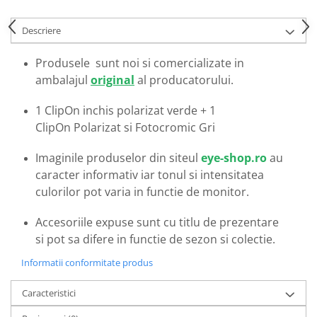
Emporio Armani
Escada
Descriere
Furla
Produsele sunt noi si comercializate in
Gucci
ambalajul
original
al producatorului.
Guess
Hackett London
1 ClipOn inchis polarizat verde + 1
Hugo Boss
ClipOn Polarizat si Fotocromic Gri
J.F.Rey
Jaguar
Imaginile produselor din siteul
eye-shop.ro
au
Jean Louis Bertier
caracter informativ iar tonul si intensitatea
culorilor pot varia in functie de monitor.
Just Cavalli
Miraflex
Accesoriile expuse sunt cu titlu de prezentare
Mondoo
si pot sa difere in functie de sezon si colectie.
Montblanc
Informatii conformitate produs
Moonlight
Nina Ricci
Caracteristici
Ocean