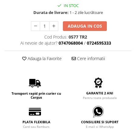
Carbon / Metal
IN STOC
Metal ( Aluminum )
Durata de livrare:
1 - 2 zile lucrătoare
Metal + Plastic
ADAUGA IN COS
Titan + Aur
Titan + silicon
Cod Produs:
0577 TR2
Ultem
Ai nevoie de ajutor?
0747068004
/
0724595333
Brand
Adauga la Favorite
Cere informatii
Ana Hickmann
Ben.X
Blumarine
Carolina Herrera
Cazal
GARANTIE 2 ANI
Transport rapid prin curier cu
Cargus
Pentru toate produsele
CK
Converse
Cubista
PLATA FLEXIBILA
CONSILIERE SI SUPORT
Diesel
Card sau Ramburs
E-mail si WhatsApp
Dunhill