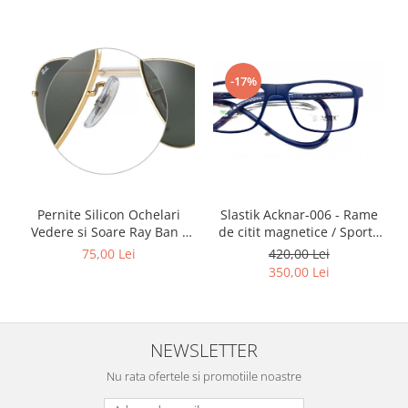
Point
Polaroid
Police
Porsche Design
-17%
Puma
Ray Ban
Romeo Careye
Silhouette
Slastik
Slastik Acknar-006 - Rame
Pernite Silicon Ochelari
Stepper Titan
de citit magnetice / Sport /
Vedere si Soare Ray Ban -
Sunfire
Rame Ochelari de Vedere
Ray Ban Nose Pads -
420,00 Lei
75,00 Lei
Swarovski
Slastik
350,00 Lei
Titanflex
TOUS
Versace
NEWSLETTER
Vogue
Nu rata ofertele si promotiile noastre
Zeiss