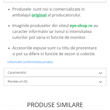
Emporio Armani
Produsele sunt noi si comercializate in
Escada
ambalajul
original
al producatorului.
Furla
Gucci
Imaginile produselor din siteul
eye-shop.ro
au
Guess
caracter informativ iar tonul si intensitatea
Hackett London
culorilor pot varia in functie de monitor.
Hugo Boss
J.F.Rey
Accesoriile expuse sunt cu titlu de prezentare
si pot sa difere in functie de sezon si colectie.
Jaguar
Jean Louis Bertier
Informatii conformitate produs
Just Cavalli
Caracteristici
Miraflex
Mondoo
Review-uri
(0)
Montblanc
Moonlight
Nina Ricci
PRODUSE SIMILARE
Ocean