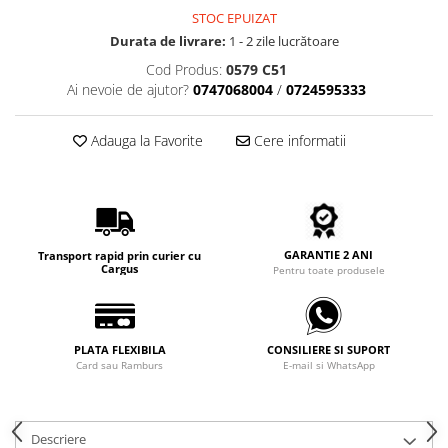
Carbon / Metal
STOC EPUIZAT
Metal ( Aluminum )
Durata de livrare:
1 - 2 zile lucrătoare
Metal + Plastic
Cod Produs:
0579 C51
Titan + Aur
Ai nevoie de ajutor?
0747068004
/
0724595333
Titan + silicon
Adauga la Favorite
Cere informatii
Ultem
Brand
Ana Hickmann
Ben.X
Blumarine
GARANTIE 2 ANI
Transport rapid prin curier cu
Cargus
Pentru toate produsele
Carolina Herrera
Cazal
CK
PLATA FLEXIBILA
CONSILIERE SI SUPORT
Converse
Card sau Ramburs
E-mail si WhatsApp
Cubista
Diesel
Dunhill
Descriere