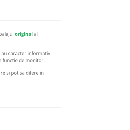
balajul
original
al
o
au caracter informativ
in functie de monitor.
e si pot sa difere in