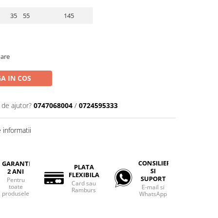
35 55
145
oare
A IN COS
 de ajutor?
0747068004
/
0724595333
informatii
CONSILIERE
GARANTIE
PLATA
SI
2 ANI
FLEXIBILA
SUPORT
Pentru
Card sau
toate
E-mail si
Ramburs
produsele
WhatsApp