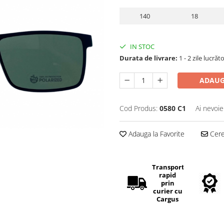
140
18
IN STOC
Durata de livrare:
1 - 2 zile lucrăt
ADAUG
Cod Produs:
0580 C1
Ai nevoie
Adauga la Favorite
Cere 
Transport
rapid
prin
curier cu
Cargus