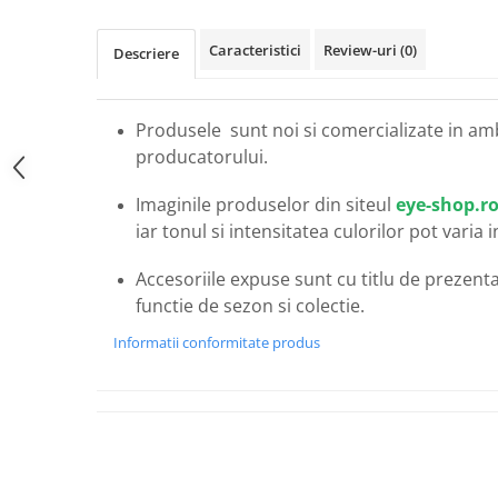
Carbon / Metal
Metal ( Aluminum )
Caracteristici
Review-uri
(0)
Descriere
Metal + Plastic
Titan + Aur
Titan + silicon
Produsele sunt noi si comercializate in am
producatorului.
Ultem
Brand
Imaginile produselor din siteul
eye-shop.r
Ana Hickmann
iar tonul si intensitatea culorilor pot varia 
Ben.X
Accesoriile expuse sunt cu titlu de prezentar
Blumarine
functie de sezon si colectie.
Carolina Herrera
Cazal
Informatii conformitate produs
CK
Converse
Cubista
Diesel
Dunhill