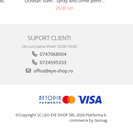
as.
Ochelari 50ml - Spray Anti-Urme pentru
Lentile, Ecrane și Optică 50ml
4
25,00 Lei
SUPORT CLIENTI
De Luni pana Vineri 10.00-19.00
0747068004
0724595333
office@eye-shop.ro
©Copyright SC LEO EYE SHOP SRL 2026
Platforma E-
commerce by Gomag