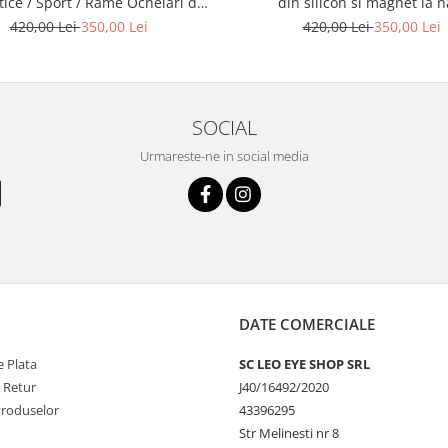
din silicon si magnet la n
ice / Sport / Rame Ochelari de
Vedere Slastik
420,00 Lei
350,00 Lei
420,00 Lei
350,00 Lei
SOCIAL
Urmareste-ne in social media
DATE COMERCIALE
 Plata
SC LEO EYE SHOP SRL
e Retur
J40/16492/2020
Produselor
43396295
Str Melinesti nr 8