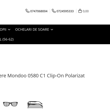
0747068004
0724595333
0,00
OPII
OCHELARI DE SOARE
 (56-62)
re Mondoo 0580 C1 Clip-On Polarizat