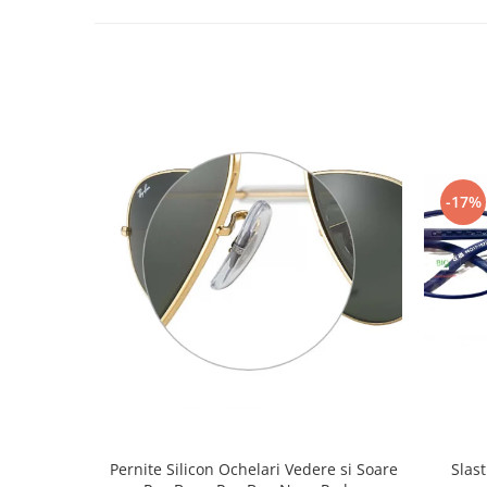
Emporio Armani
Escada
Furla
Gucci
Guess
Hackett London
Hugo Boss
-17%
J.F.Rey
Jaguar
Jean Louis Bertier
Just Cavalli
Miraflex
Mondoo
Montblanc
Moonlight
Nina Ricci
Ocean
Pernite Silicon Ochelari Vedere si Soare
Slastik 