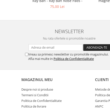
Ray Ban - Ray Ban Nose Pads -
magnet
Point
75,00 Lei
Polaroid
Police
Porsche Design
Puma
NEWSLETTER
Ray Ban
Nu rata ofertele si promotiile noastre
Romeo Careye
Silhouette
Slastik
Vreau sa primesc newsletter cu promotiile magazinului.
Stepper Titan
Afla mai multe in
Politica de Confidentialitate
Sunfire
Swarovski
Titanflex
MAGAZINUL MEU
CLIENTI
TOUS
Despre noi si produse
Metode de
Versace
Termeni si Conditii
Politica d
Vogue
Politica de Confidentialitate
Garantia 
Zeiss
Politica de livrare
ANPC