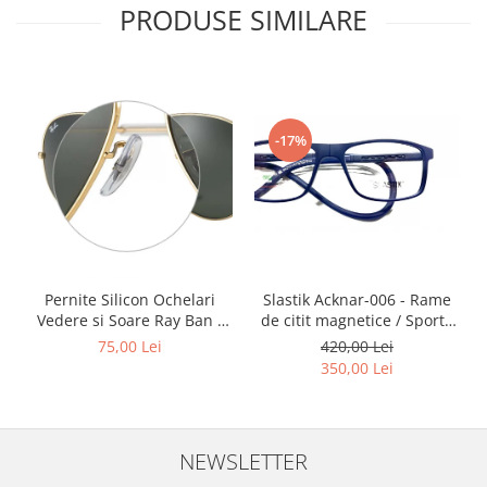
Point
PRODUSE SIMILARE
Polaroid
Police
Porsche Design
Puma
-17%
Ray Ban
Romeo Careye
Silhouette
Slastik
Stepper Titan
Sunfire
Slastik Acknar-006 - Rame
Pernite Silicon Ochelari
Swarovski
de citit magnetice / Sport /
Vedere si Soare Ray Ban -
Rame Ochelari de Vedere
Ray Ban Nose Pads -
Titanflex
420,00 Lei
75,00 Lei
Slastik
350,00 Lei
TOUS
Versace
Vogue
NEWSLETTER
Zeiss