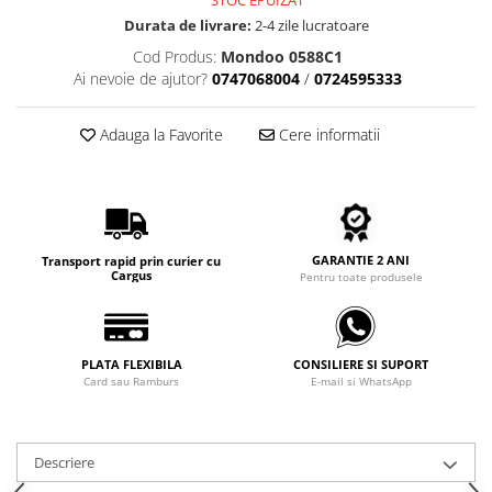
STOC EPUIZAT
Carbon / Metal
Durata de livrare:
2-4 zile lucratoare
Metal ( Aluminum )
Cod Produs:
Mondoo 0588C1
Metal + Plastic
Ai nevoie de ajutor?
0747068004
/
0724595333
Titan + Aur
Titan + silicon
Adauga la Favorite
Cere informatii
Ultem
Brand
Ana Hickmann
Ben.X
GARANTIE 2 ANI
Transport rapid prin curier cu
Blumarine
Cargus
Pentru toate produsele
Carolina Herrera
Cazal
CK
PLATA FLEXIBILA
CONSILIERE SI SUPORT
Card sau Ramburs
E-mail si WhatsApp
Converse
Cubista
Diesel
Descriere
Dunhill