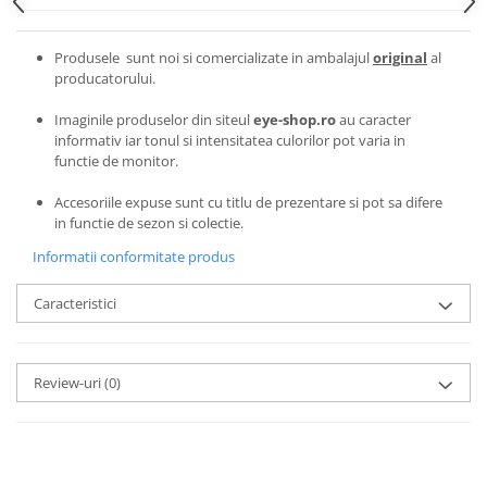
Emporio Armani
Escada
Produsele sunt noi si comercializate in ambalajul
original
al
Furla
producatorului.
Gucci
Imaginile produselor din siteul
eye-shop.ro
au caracter
Guess
informativ iar tonul si intensitatea culorilor pot varia in
Hackett London
functie de monitor.
Hugo Boss
Accesoriile expuse sunt cu titlu de prezentare si pot sa difere
J.F.Rey
in functie de sezon si colectie.
Jaguar
Informatii conformitate produs
Jean Louis Bertier
Just Cavalli
Caracteristici
Miraflex
Mondoo
Montblanc
Review-uri
(0)
Moonlight
Nina Ricci
Ocean