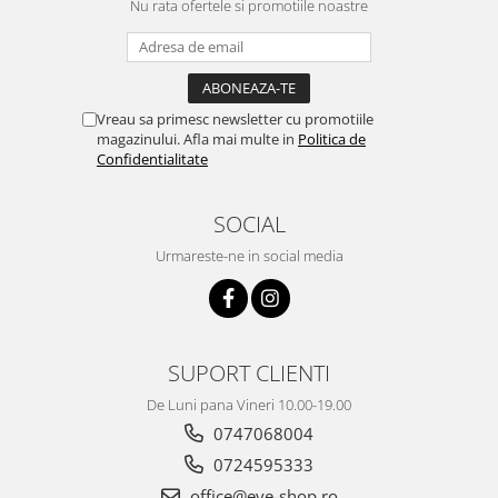
Nu rata ofertele si promotiile noastre
Vreau sa primesc newsletter cu promotiile
magazinului. Afla mai multe in
Politica de
Confidentialitate
SOCIAL
Urmareste-ne in social media
SUPORT CLIENTI
De Luni pana Vineri 10.00-19.00
0747068004
0724595333
office@eye-shop.ro